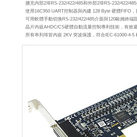
擴充內部2埠RS-232/422/485和外部2埠RS-232/422/4
使用16C950 UART控制器與內建 128 Byte 硬體
可用軟體手動切換RS-232/422/485介面與120歐姆終
晶片內嵌AHDC/CS硬體自動流量控制專利技術，有效
所有串列埠皆內嵌 2KV 突波保護，符合IEC-61000-4-