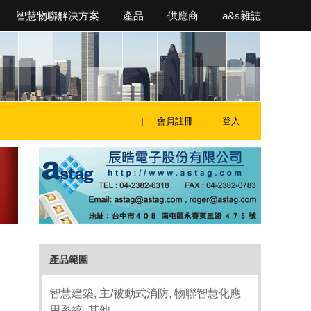
智慧物聯解決方案
產品
供應商
a&s雜誌
會員註冊
登入
產品範圍
智慧建築, 主/被動式消防, 物聯智慧化應
用系統, 其他