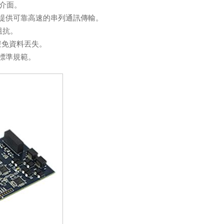
85介面。
FIFO，提供可靠高速的串列通訊傳輸。
端阻抗。
避免資料丟失。
5 標準規範。