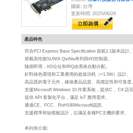
國家: 台灣
更新時間: 2025/06/26
產品特色
符合PCI Express Base Specification 規範2.1版本設計
搭載高性能SUNIX QiuNiu串列與I/O控制器。
隨插即用，I/O位址和IRQ由系統自動分配。
針對綠色環境和工業應用的超低功耗（<1.5W）設計。
高品質的電子元件，確保產品品質、高穩定性和可靠度
支援Microsoft Windows 10 作業系統，提供C 、C#
提供 API 客製化平台，滿足 IoT 應用需求。
通過CE、FCC、RoHS和Microsoft認證。
支援標準和短檔板設計，以滿足各種PC主機的要求。
串列埠介面: