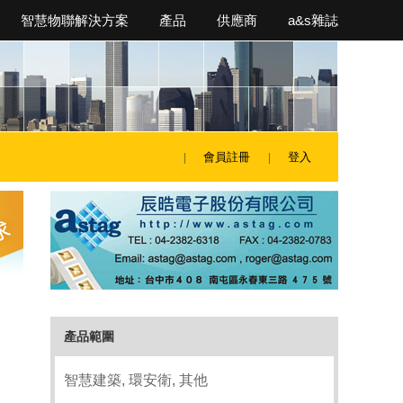
智慧物聯解決方案
產品
供應商
a&s雜誌
會員註冊
登入
產品範圍
智慧建築, 環安衛, 其他