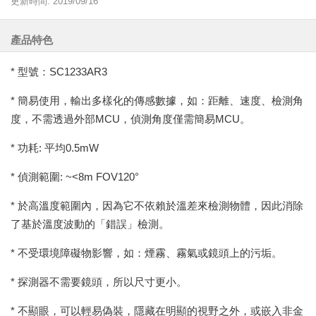
更新時間: 2019/09/16
產品特色
* 型號：SC1233AR3
* 簡易使用，輸出多樣化的傳感數據，如：距離、速度、檢測角
度，不需透過外部MCU，偵測角度僅需簡易MCU。
* 功耗: 平均0.5mW
* 偵測範圍: ~<8m FOV120°
* 於高溫度範圍內，因為它不依賴於溫差來檢測物體，因此消除
了基於溫度波動的「錯誤」檢測。
* 不受環境障礙物影響，如：煙霧、霧氣或鏡頭上的污垢。
* 探測器不需要鏡頭，所以尺寸更小。
* 不顯眼，可以輕易偽裝，隱藏在明顯的視野之外，或嵌入非金