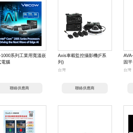
X-1000系列工業用寬溫嵌
Axis車載監控攝影機(F系
AVA
式電腦
列)
固平
台灣
台灣
聯絡供應商
聯絡供應商