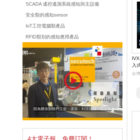
SCADA 遙控遙測系統感知與主設備
安全類的感知sensor
IoT工控電腦類產品
RFID類別的感知應用產品
IV
入
台灣
4大電子報，免費訂閱！