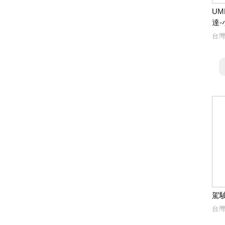
UM
達-
台灣
駕
台灣