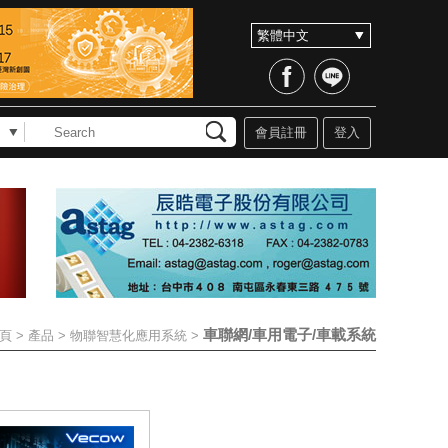
會員註冊
登入
車聯網/車用電子/車載系統
頁
>
產品
>
物聯智慧化應用系統
>