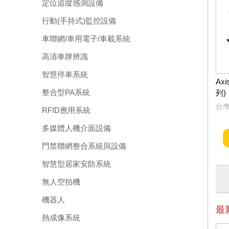
定位追蹤感測設備
行動(手持式)監控設備
車聯網/車用電子/車載系統
高清車牌辨識
智慧停車系統
Ax
整合型PA系統
列)
台灣
RFID應用系統
多媒體人機介面設備
門禁聯網整合系統與設備
智慧型居家安防系統
無人空拍機
機器人
最
熱成像系統