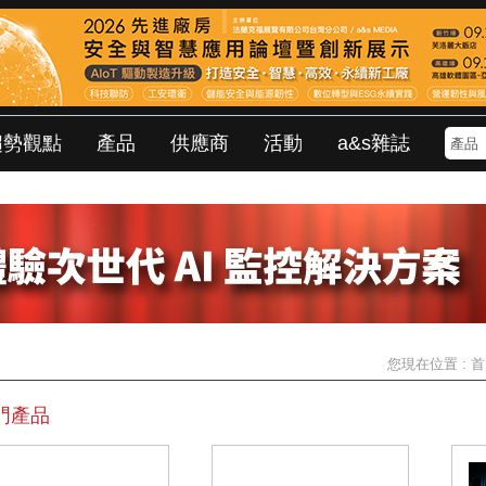
趨勢觀點
產品
供應商
活動
a&s雜誌
您現在位置 :
首
門產品