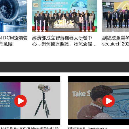
N RCM遠端管
經濟部成立智慧機器人研發中
副總統蕭美
程風險
心，聚焦醫療照護、物流倉儲、
secutech 
餐飲服務及巡檢救災四大應用
續」引領全