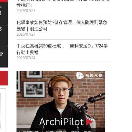
性樞紐！
科
2026/07/27
灣
化學事故如何預防?儲存管理、個人防護到緊急
應變｜明江公司
築
2026/07/27
中央在高雄第30處社宅，「勝利安居D」7/24舉
行動土典禮
管
2026/07/24