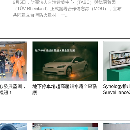
材進軍全球的新起點
6月5日，財團法人台灣建築中心（TABC）與德國萊因
（TÜV Rheinland）正式簽署合作備忘錄（MOU），宣布
共同建立台灣防火建材「一...
心發展藍圖，
地下停車場超高壓細水霧全區防
Synology推
樞紐！
護
Surveill
帶來更靈活
控服務