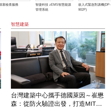
填塞檢查服務
智捷科技 zEMS智慧能源
嵌入式緊急對講機(DP-
管理系統
902P)
智慧建築
台灣建築中心攜手德國萊因～崔懋
森：從防火驗證出發，打造MIT建