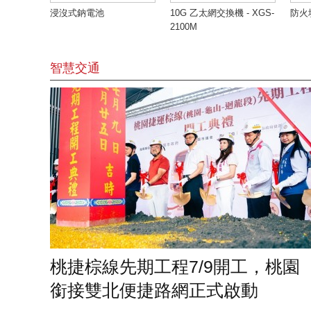
浸沒式鈉電池
10G 乙太網交換機 - XGS-
防火
2100M
智慧交通
桃捷棕線先期工程7/9開工，桃園
銜接雙北便捷路網正式啟動