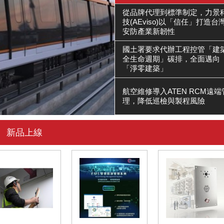
從品牌代理到標準制定，力景
技(AEviso)以「信任」打造台
安防產業新韌性
國土署要求代辦工程控管「建
全生命週期」碳排，全面邁向
「淨零建築」
航空維修導入ATEN RCM遠端
理，降低巡檢與製程風險
新品上線