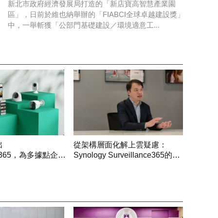
新北市政府經濟發展局打造的「新店寶高智慧產業園
區」，日前於維也納舉辦的「FIABCI全球卓越建設獎」
中，一舉斬獲「公部門基礎建設／環境適意工...
出
從架構層面化解上雲疑慮：
ance365，為多據點企業
Synology Surveillance365的雲
且安全的雲端影像監
端監控設計思路