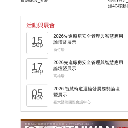
寶舖建設_介紹
強頓科技 
爆4G移動
活動與展會
2026先進廠房安全管理與智慧應用
15
論壇暨展示
Sep
新竹場
2026先進廠房安全管理與智慧應用
17
論壇暨展示
Sep
高雄場
2026 智慧軌道運輸發展趨勢論壇
05
暨展示
Nov
臺大醫院國際會議中心