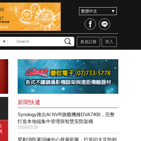
會員註冊
登入
新聞快遞
，
Synology推出AI NVR旗艦機種DVA7400，完整
打造本地端集中管理與智慧安防架構
台
2026/07/29
網
擘劃消防署訓練中心發展藍圖，打造印太災防韌