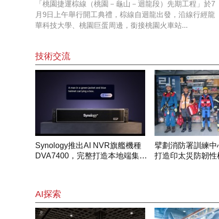
「桃園捷運棕線（桃園－龜山－迴龍段）先期工程」於7
月9日上午舉行開工典禮，棕線自迴龍出發，沿線行經龍
華科技大學、桃園巨蛋周邊，銜接桃園火車站...
技術交流
Synology推出AI NVR旗艦機種
擘劃消防署訓練中
DVA7400，完整打造本地端集中
打造印太災防韌性
管理與智慧安防架構
AI探索