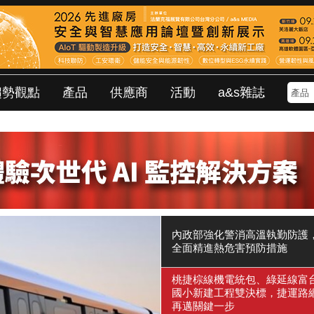
趨勢觀點
產品
供應商
活動
a&s雜誌
內政部強化警消高溫執勤防護
全面精進熱危害預防措施
桃捷棕線機電統包、綠延線富
國小新建工程雙決標，捷運路
再邁關鍵一步