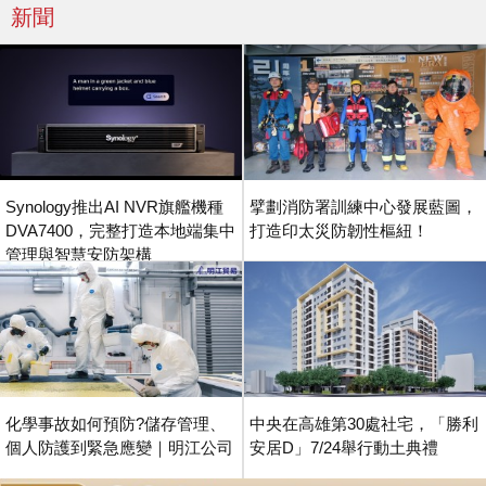
新聞
Synology推出AI NVR旗艦機種
擘劃消防署訓練中心發展藍圖，
DVA7400，完整打造本地端集中
打造印太災防韌性樞紐！
管理與智慧安防架構
化學事故如何預防?儲存管理、
中央在高雄第30處社宅，「勝利
個人防護到緊急應變｜明江公司
安居D」7/24舉行動土典禮