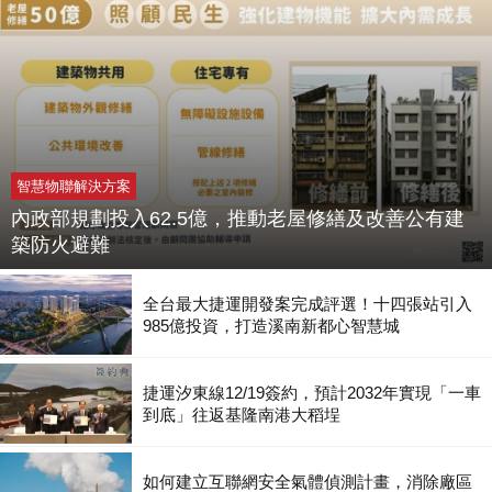
智慧物聯解決方案
內政部規劃投入62.5億，推動老屋修繕及改善公有建
築防火避難
全台最大捷運開發案完成評選！十四張站引入
985億投資，打造溪南新都心智慧城
捷運汐東線12/19簽約，預計2032年實現「一車
到底」往返基隆南港大稻埕
如何建立互聯網安全氣體偵測計畫，消除廠區