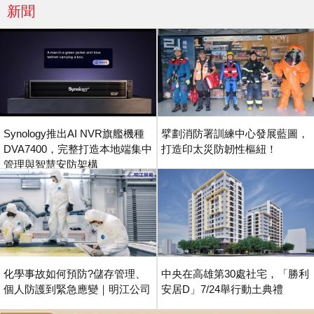
新聞
Synology推出AI NVR旗艦機種
擘劃消防署訓練中心發展藍圖，
DVA7400，完整打造本地端集中
打造印太災防韌性樞紐！
管理與智慧安防架構
化學事故如何預防?儲存管理、
中央在高雄第30處社宅，「勝利
個人防護到緊急應變｜明江公司
安居D」7/24舉行動土典禮