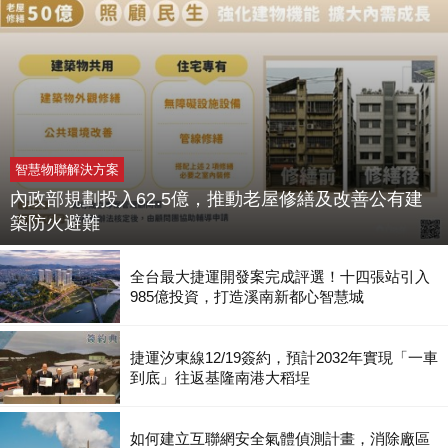
智慧物聯解決方案
內政部規劃投入62.5億，推動老屋修繕及改善公有建
築防火避難
全台最大捷運開發案完成評選！十四張站引入
985億投資，打造溪南新都心智慧城
捷運汐東線12/19簽約，預計2032年實現「一車
到底」往返基隆南港大稻埕
如何建立互聯網安全氣體偵測計畫，消除廠區