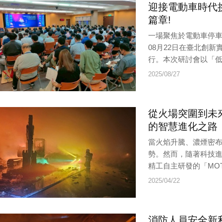
迎接電動車時代
篇章!
一場聚焦於電動車停車
08月22日在臺北創
行。本次研討會以「低壓
2025/08/27
從火場突圍到未來
的智慧進化之路
當火焰升騰、濃煙密
勢。然而，隨著科技
精工自主研發的「MOTIO
2025/04/22
消防人員安全新