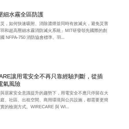
壓細水霧全區防護
火災，如何快速吸附、消除濃煙並同時有效滅火，避免災害
羽和超高壓細水霧消防滅火系統」MIT研發領先國際的創
NFPA-750 消防協會標準。羽...
CARE讓用電安全不再只靠經驗判斷，從插
電氣風險
碳與居家安全意識提升的趨勢下，用電安全不應只停留在大
家庭、社區、出租空間、商用環境與公共設施，都需要更簡
檢測方式。WIRECARE 與 WI...