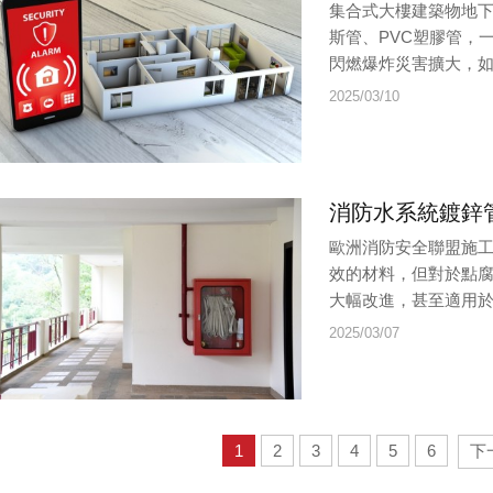
集合式大樓建築物地
斯管、PVC塑膠管，
閃燃爆炸災害擴大，如
2025/03/10
消防水系統鍍鋅
歐洲消防安全聯盟施
效的材料，但對於點腐
大幅改進，甚至適用於
2025/03/07
1
2
3
4
5
6
下