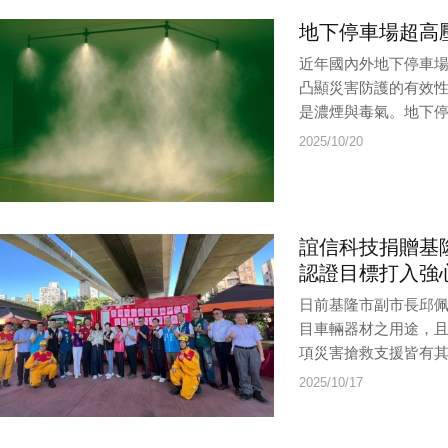
地下停車場超高
近年國內外地下停車
凸顯災害防護的有效
是濃煙與毒氣。地下停
2025/10/20
誼信科技捐贈基
認證目標打入強
日前基隆市副市長邱
目車輛器材之用途，
項災害搶救支援皆有其
2025/10/17