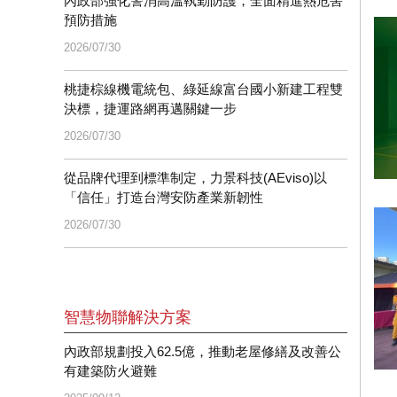
內政部強化警消高溫執勤防護，全面精進熱危害
預防措施
2026/07/30
桃捷棕線機電統包、綠延線富台國小新建工程雙
決標，捷運路網再邁關鍵一步
2026/07/30
從品牌代理到標準制定，力景科技(AEviso)以
「信任」打造台灣安防產業新韌性
2026/07/30
智慧物聯解決方案
內政部規劃投入62.5億，推動老屋修繕及改善公
有建築防火避難