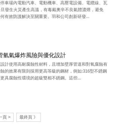
下停車場內電動汽車、電動機車、高壓電設備、電纜線、瓦
一旦發生火災產生高溫，有毒戴奧辛不良氣體濃煙，避免
何有效防護解決至關重要。羽和公司創新研發...
管氫氣爆炸風險與優化設計
工設計使用高耐腐蝕性材料，且增加壁厚管道和對氧腐蝕有
蝕的效果有限則採用更高等級的鋼材，例如:316型不銹鋼
更具腐蝕性環境的超級雙相不銹鋼。這些...
一頁 >
最終頁 》