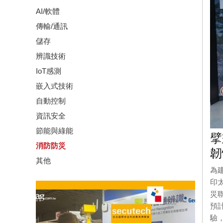
AI/軟體
傳輸/通訊
儲存
辨識技術
IoT感測
嵌入式技術
自動控制
資訊安全
節能與綠能
擘
消防防災
韌
其他
為
印
災
預
驗