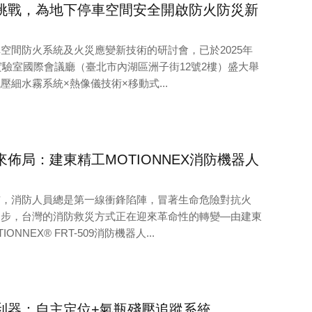
挑戰，為地下停車空間安全開啟防火防災新
空間防火系統及火災應變新技術的研討會，已於2025年
新實驗室國際會議廳（臺北市內湖區洲子街12號2樓）盛大舉
細水霧系統×熱像儀技術×移動式...
佈局：建東精工MOTIONNEX消防機器人
布，消防人員總是第一線衝鋒陷陣，冒著生命危險對抗火
進步，台灣的消防救災方式正在迎來革命性的轉變—由建東
NNEX® FRT-509消防機器人...
利器：自主定位+氣瓶殘壓追蹤系統