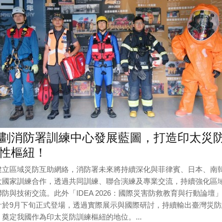
劃消防署訓練中心發展藍圖，打造印太災
性樞紐！
建立區域災防互助網絡，消防署未來將持續深化與菲律賓、日本、南
太國家訓練合作，透過共同訓練、聯合演練及專業交流，持續強化區
聯防與技術交流。此外「IDEA 2026：國際災害防救教育與行動論壇
計於9月下旬正式登場，透過實際展示與國際研討，持續輸出臺灣災防
，奠定我國作為印太災防訓練樞紐的地位。...