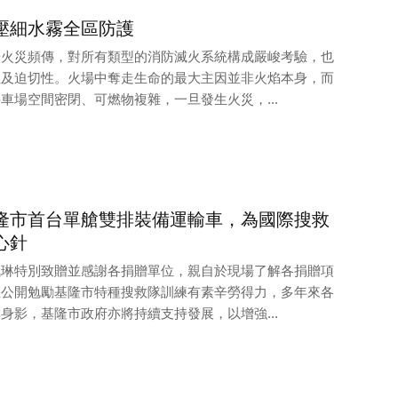
壓細水霧全區防護
場火災頻傳，對所有類型的消防滅火系統構成嚴峻考驗，也
性及迫切性。火場中奪走生命的最大主因並非火焰本身，而
車場空間密閉、可燃物複雜，一旦發生火災，...
隆市首台單艙雙排裝備運輸車，為國際搜救
心針
佩琳特別致贈並感謝各捐贈單位，親自於現場了解各捐贈項
且公開勉勵基隆市特種搜救隊訓練有素辛勞得力，多年來各
身影，基隆市政府亦將持續支持發展，以增強...