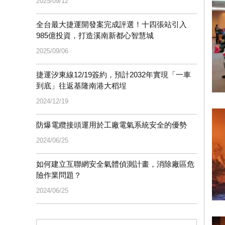
2025/09/12
全台最大捷運開發案完成評選！十四張站引入
985億投資，打造溪南新都心智慧城
2025/09/06
捷運汐東線12/19簽約，預計2032年實現「一車
到底」往返基隆南港大稻埕
2024/12/19
防爆電纜接頭運用於工廠電氣系統安全的優勢
2024/06/25
如何建立互聯網安全氣體偵測計畫，消除廠區危
險作業問題？
2024/06/25