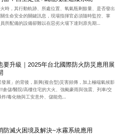
打火時，其行動軌跡、所處位置、氧氣瓶剩餘量、是否發出
攸關生命安全的關鍵訊息，現場指揮官必須隨時監控、掌
員所配備的設備卻難以在惡劣火場下達到原先期...
也要升級｜2025年台北國際防火防災應用展
開
業發展」的背後，新興(複合型)災害頻傳，加上極端氣候影
!!倉儲/醫院/高樓住宅的大火、強颱豪雨與強震、列車/交
炸/毒化物與工安意外、儲能危...
消防滅火困境及解決~水霧系統應用