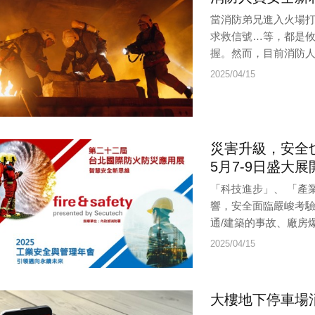
當消防弟兄進入火場
求救信號…等，都是
握。然而，目前消防人
2025/04/15
災害升級，安全
5月7-9日盛大展
「科技進步」、 「產
響，安全面臨嚴峻考驗
通/建築的事故、廠房爆
2025/04/15
大樓地下停車場