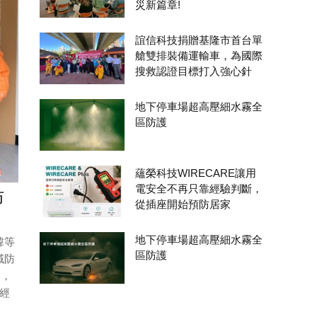
災新篇章!
誼信科技捐贈基隆市首台單
艙雙排裝備運輸車，為國際
搜救認證目標打入強心針
地下停車場超高壓細水霧全
區防護
蘊榮科技WIRECARE讓用
電安全不再只靠經驗判斷，
防
從插座開始預防居家
地下停車場超高壓細水霧全
韓等
區防護
域防
」，
經