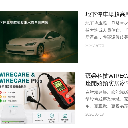
地下停車場超高
地下停車場一旦發生
擴大造成人員傷亡。「
新產品，性能遠優於美國 
2026/07/23
蘊榮科技WIRE
座開始預防居家
在智慧建築、節能減
型設備或專業場域。
單、更直覺、更容易落實的
2026/05/18