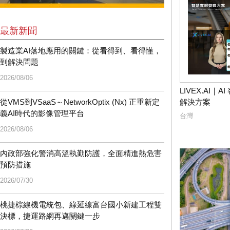
最新新聞
製造業AI落地應用的關鍵：從看得到、看得懂，
到解決問題
2026/08/06
LIVEX.AI｜
從VMS到VSaaS～NetworkOptix (Nx) 正重新定
解決方案
義AI時代的影像管理平台
台灣
2026/08/06
內政部強化警消高溫執勤防護，全面精進熱危害
預防措施
2026/07/30
桃捷棕線機電統包、綠延線富台國小新建工程雙
決標，捷運路網再邁關鍵一步