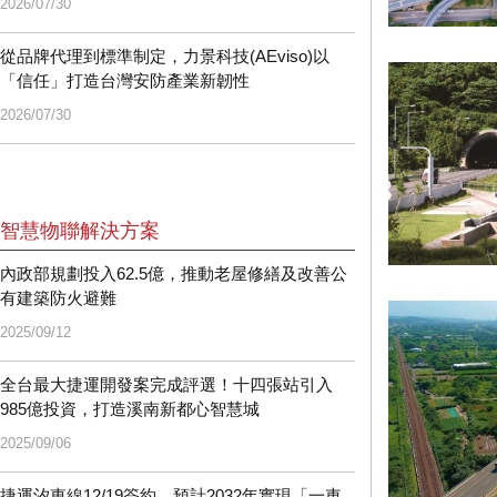
2026/07/30
從品牌代理到標準制定，力景科技(AEviso)以
「信任」打造台灣安防產業新韌性
2026/07/30
智慧物聯解決方案
內政部規劃投入62.5億，推動老屋修繕及改善公
有建築防火避難
2025/09/12
全台最大捷運開發案完成評選！十四張站引入
985億投資，打造溪南新都心智慧城
2025/09/06
捷運汐東線12/19簽約，預計2032年實現「一車