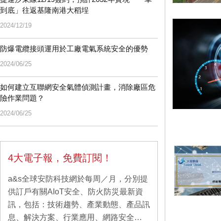
到底」往返基隆南港大稻埕
2024/12/19
防爆電纜接頭運用於工廠電氣系統安全的優勢
2024/06/25
如何建立互聯網安全氣體偵測計畫，消除廠區危
險作業問題？
2024/06/25
4大電子報，免費訂閱！
a&s全球安防科技網於每周／月，分別提
供訂戶有關AIoT安全、防火防災最新資
訊，包括：技術趨勢、產業動態、產品訊
息、解決方案、行業應用、網路安全…