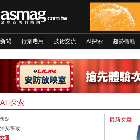
新聞
行業應用
技術交流
AI探索
趨勢觀點
AI 探索
焦點
最新文章
治安/警政
交通