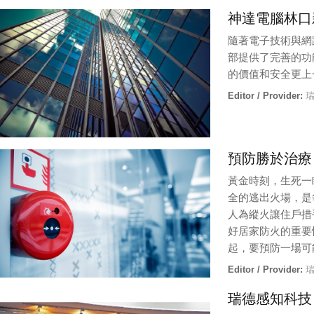
造成火勢與煙霧的
神達電腦林口
廠內員工及附近居民的安全。以工廠內部設備來看，電器與機械的
Editor / Provider:
瑞德感知科技公司 |
Updated:
6 / 6 / 2018
隨著電子技術與網
部提供了完善的功
的價值和安全更上
Editor / Provider:
瑞
預防勝於治療
黃金時刻，生死一
全的逃出火場，是
人為縱火讓住戶措
好居家防火的重要
起，要預防一場可
Editor / Provider:
瑞
瑞德感知科技