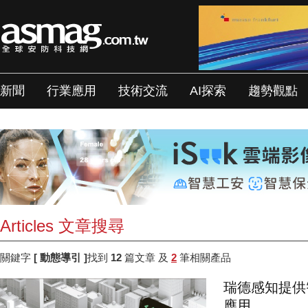
新聞
行業應用
技術交流
AI探索
趨勢觀點
Articles 文章搜尋
關鍵字
[ 動態導引 ]
找到
12
篇文章 及
2
筆相關產品
瑞德感知提供
應用