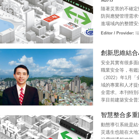
隨著災害的不確定
防與應變管理需求
進場域內的整體安
Editor / Provider:
瑞
創新思維結合
安全其實有很多面
職業安全等，有鑑
（2022）年1
域的專業和人才提
全需求。本刊特別
享目前建築安全普
Editor / Provider:
修
智慧整合多重
動態導引系統是結
災逃生也能在大地