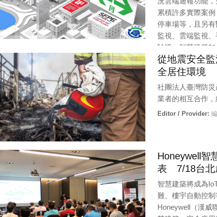
況雲端通報功能，
累積許多實際案例
停車場等，且另有
監視、雲端監視、
驗證，智慧建築加
從地震安全監
Editor / Provider:
編輯部 |
Updated:
11 / 25 / 2021
全居住環境
社團法人臺灣防災
業者的相互合作，
Editor / Provider:
編
Honeywe
表 7/18台
智慧建築將成為I
難、樓宇自動控制
Honeywell（