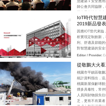
慧建築ｘ安全應用新
師公會共同協辦，
更多元的技術整合
IoT時代智慧
Editor / Provider:
編輯部 |
Updated:
7 / 19 / 2019
2019新品發
因應IOT世代來
析實現定制創新，
利、舒適及節能的
對智慧建築的安全
Editor / Provider:
Ed
從敬鵬大火看
桃園市平鎮區敬鵬
統計資料指出，這
桃園新屋保齡球館
煙多具毒性，常伴
人員與財物損失往
乏，更有不肖業者