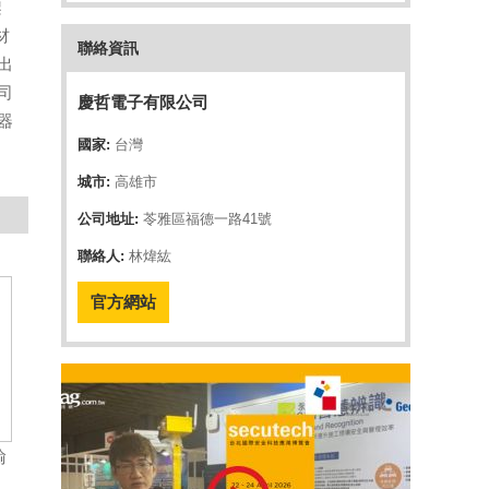
架
材
聯絡資訊
出
司
慶哲電子有限公司
器
國家:
台灣
城市:
高雄市
公司地址:
苓雅區福德一路41號
聯絡人:
林煒紘
官方網站
輸