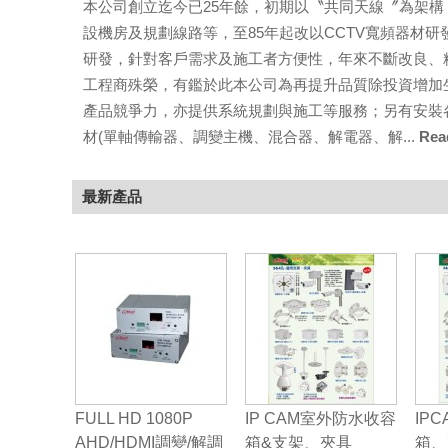
本公司創立迄今已25年餘，初期以〝共同天線〞為架構
設機房及規劃線路等，至85年起改以CCTV寬頻器材
研發，針對客戶需求及施工者方便性，年來不斷改良、
工程商殊榮，有鑑於此本公司為再提升品質除投資增加
產品競爭力，亦提供系統規劃與施工等服務；另有安裝
材(單軸傳輸器、調變主機、混合器、解電器、解...
Read
最新產品
FULL HD 1080P
IP CAM室外防水收容
IP
AHD/HDMI調變/解調
箱&支架、夾具
箱、