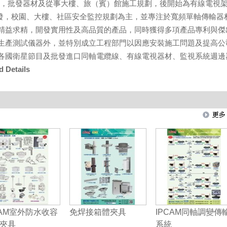
 ，批發器材及從事大樓、旅（賓）館施工規劃，後開始為有線電視
研發，校園、大樓、社區安全監控規劃為主，並專注於寬頻單軸傳輸器
精益求精，開發實用性及高品質的產品，同時獲得多項產品專利與傑
生產測試儀器外，並特別成立工程部門以因應安裝施工問題及提高公
各國衛星節目及批發進口同軸電纜線、有線電視器材、監視系統週邊
 Details
CAM室外防水收容
免焊接箱體夾具
IPCAM同軸調變傳
夾具
系統