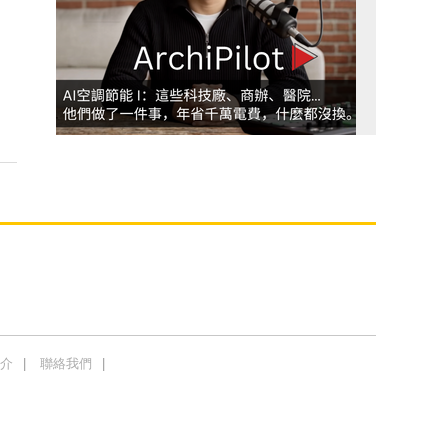
介
聯絡我們