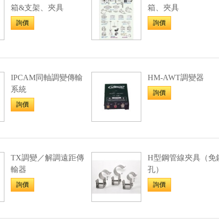
箱&支架、夾具
箱、夾具
詢價
詢價
IPCAM同軸調變傳輸
HM-AWT調變器
系統
詢價
詢價
TX調變／解調遠距傳
H型鋼管線夾具（免
輸器
孔）
詢價
詢價