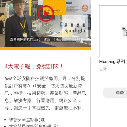
Mustang 系列
4大電子報，免費訂閱！
台灣
a&s全球安防科技網於每周／月，分別提
供訂戶有關AIoT安全、防火防災最新資
聯絡供
訊，包括：技術趨勢、產業動態、產品訊
息、解決方案、行業應用、網路安全…
等，讓您一手掌握機先、處處無往不利。
智慧安全焦點報(週)
建築與居住空間焦點報(月)