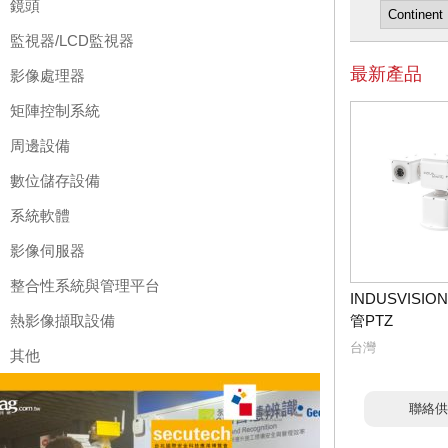
鏡頭
監視器/LCD監視器
最新產品
影像處理器
矩陣控制系統
周邊設備
數位儲存設備
系統軟體
影像伺服器
整合性系統與管理平台
INDUSVISI
熱影像擷取設備
管PTZ
台灣
其他
聯絡供