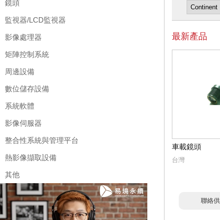
鏡頭
監視器/LCD監視器
最新產品
影像處理器
矩陣控制系統
周邊設備
數位儲存設備
系統軟體
影像伺服器
整合性系統與管理平台
車載鏡頭
熱影像擷取設備
台灣
其他
聯絡供