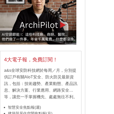
4大電子報，免費訂閱！
a&s全球安防科技網於每周／月，分別提
供訂戶有關AIoT安全、防火防災最新資
訊，包括：技術趨勢、產業動態、產品訊
息、解決方案、行業應用、網路安全…
等，讓您一手掌握機先、處處無往不利。
智慧安全焦點報(週)
建築與居住空間焦點報(月)