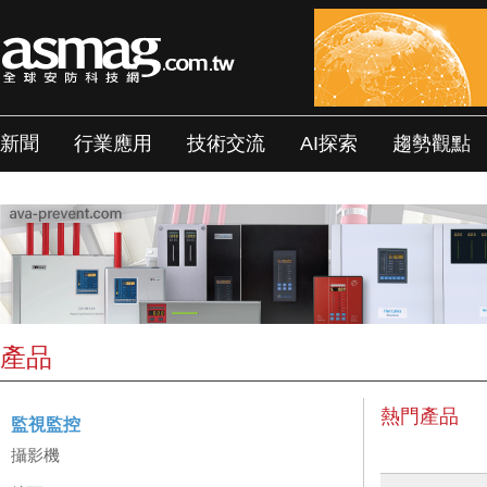
新聞
行業應用
技術交流
AI探索
趨勢觀點
產品
熱門產品
監視監控
攝影機