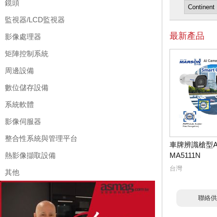
鏡頭
監視器/LCD監視器
最新產品
影像處理器
矩陣控制系統
周邊設備
數位儲存設備
系統軟體
影像伺服器
整合性系統與管理平台
車牌辨識槍型A
熱影像擷取設備
MA5111N
台灣
其他
聯絡供