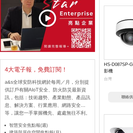
HS-D087SP
4大電子報，免費訂閱！
影機
台灣
a&s全球安防科技網於每周／月，分別提
供訂戶有關AIoT安全、防火防災最新資
聯絡供
訊，包括：技術趨勢、產業動態、產品訊
息、解決方案、行業應用、網路安全…
等，讓您一手掌握機先、處處無往不利。
智慧安全焦點報(週)
建築與居住空間焦點報(月)