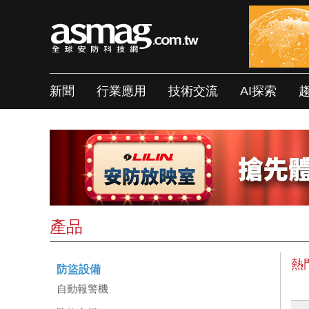
新聞
行業應用
技術交流
AI探索
產品
熱
防盜設備
自動報警機