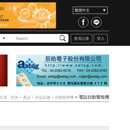
會員註冊
登入
>
電話自動警報機
位置 :
首頁
>
產品
>
防盜設備
>
自動報警機