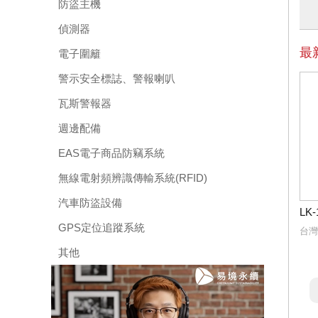
防盜主機
偵測器
最
電子圍籬
警示安全標誌、警報喇叭
瓦斯警報器
週邊配備
EAS電子商品防竊系統
無線電射頻辨識傳輸系統(RFID)
汽車防盜設備
LK
GPS定位追蹤系統
台灣
其他