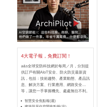
4大電子報，免費訂閱！
a&s全球安防科技網於每周／月，分別提
供訂戶有關AIoT安全、防火防災最新資
訊，包括：技術趨勢、產業動態、產品訊
息、解決方案、行業應用、網路安全…
等，讓您一手掌握機先、處處無往不利。
智慧安全焦點報(週)
建築與居住空間焦點報(月)