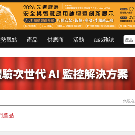
趨勢觀點
產品
供應商
活動
a&s雜誌
您現在
門產品