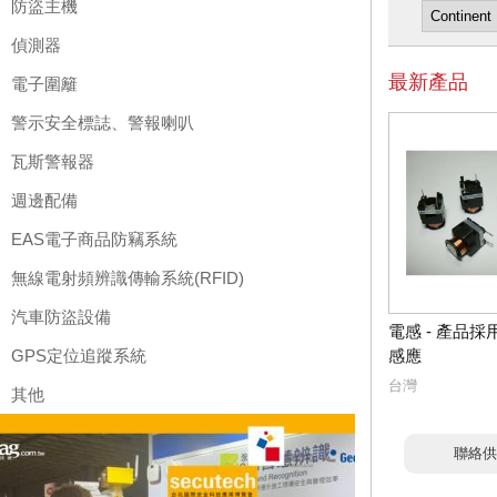
防盜主機
偵測器
最新產品
電子圍籬
警示安全標誌、警報喇叭
瓦斯警報器
週邊配備
EAS電子商品防竊系統
無線電射頻辨識傳輸系統(RFID)
汽車防盜設備
電感 - 產品
GPS定位追蹤系統
感應
台灣
其他
聯絡供