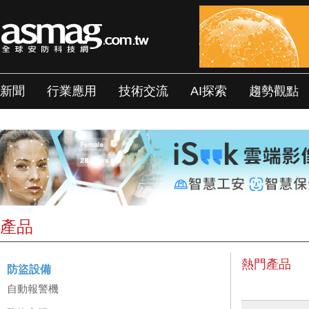
新聞
行業應用
技術交流
AI探索
趨勢觀點
產品
熱門產品
防盜設備
自動報警機