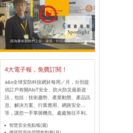
4大電子報，免費訂閱！
a&s全球安防科技網於每周／月，分別提
供訂戶有關AIoT安全、防火防災最新資
訊，包括：技術趨勢、產業動態、產品訊
息、解決方案、行業應用、網路安全…
等，讓您一手掌握機先、處處無往不利。
智慧安全焦點報(週)
建築與居住空間焦點報(月)