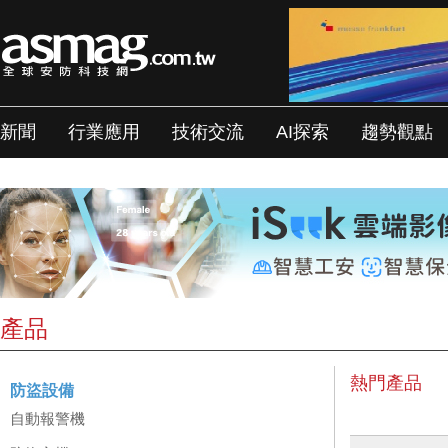
新聞
行業應用
技術交流
AI探索
趨勢觀點
產品
熱門產品
防盜設備
自動報警機