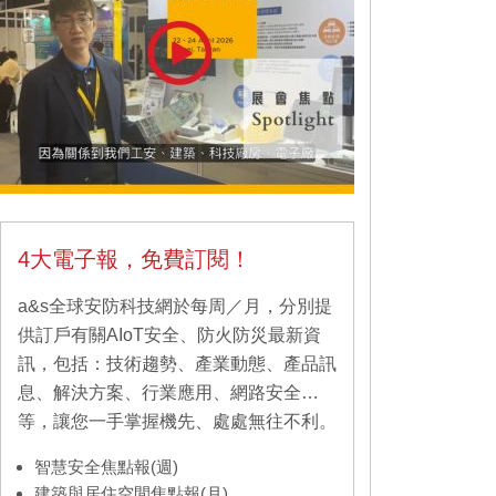
4大電子報，免費訂閱！
a&s全球安防科技網於每周／月，分別提
供訂戶有關AIoT安全、防火防災最新資
訊，包括：技術趨勢、產業動態、產品訊
息、解決方案、行業應用、網路安全…
等，讓您一手掌握機先、處處無往不利。
智慧安全焦點報(週)
建築與居住空間焦點報(月)