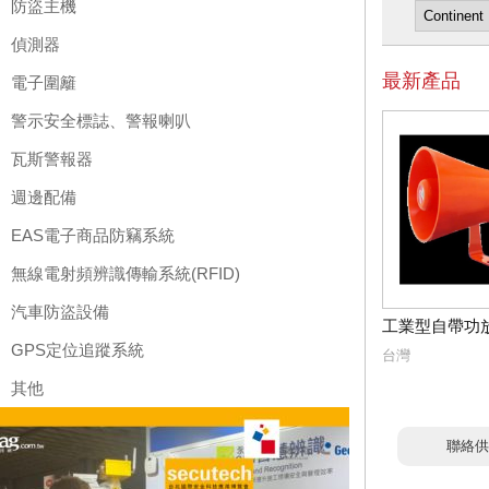
防盜主機
偵測器
最新產品
電子圍籬
警示安全標誌、警報喇叭
瓦斯警報器
週邊配備
EAS電子商品防竊系統
無線電射頻辨識傳輸系統(RFID)
汽車防盜設備
工業型自帶功
GPS定位追蹤系統
台灣
其他
聯絡供