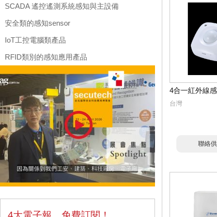
SCADA 遙控遙測系統感知與主設備
安全類的感知sensor
IoT工控電腦類產品
RFID類別的感知應用產品
4合一紅外線
台灣
聯絡供
4大電子報，免費訂閱！