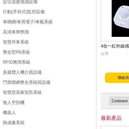
定位追蹤感測設備
行動(手持式)監控設備
車聯網/車用電子/車載系統
高清車牌辨識
智慧停車系統
4合一紅外線
整合型PA系統
台灣
RFID應用系統
多媒體人機介面設備
聯絡供
門禁聯網整合系統與設備
智慧型居家安防系統
無人空拍機
機器人
最新產品
熱成像系統