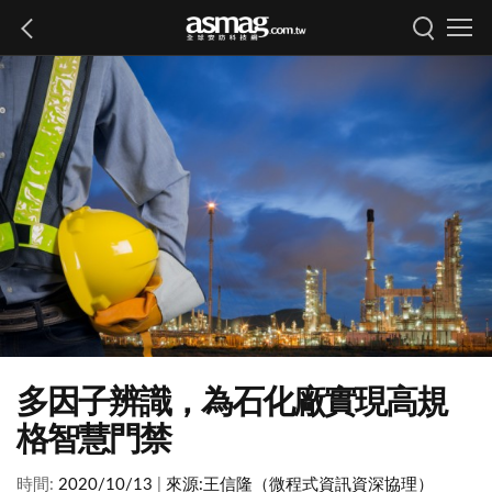
多因子辨識，為石化廠實現高規
格智慧門禁
時間:
2020/10/13
|
來源:
王信隆（微程式資訊資深協理）