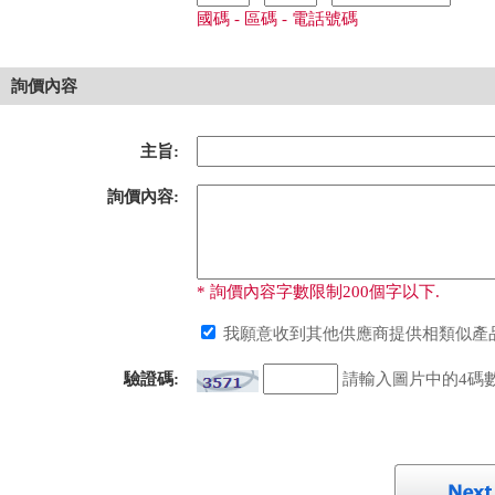
國碼 - 區碼 - 電話號碼
詢價內容
主旨:
詢價內容:
* 詢價內容字數限制200個字以下.
我願意收到其他供應商提供相類似產品
驗證碼:
請輸入圖片中的4碼數