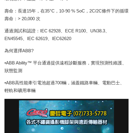
壽命：長達15年，在35°C，10-90 % SoC，2C/2C條件下的循環
壽命：> 20,000 次
通過測試和認證：IEC 62928、ECE R100、UN38.3、
EN45545、IEC 62619、IEC62620
為何選擇ABB?
•ABB Ability™ 平台通過提供遠程診斷服務，實現預測性維護、
狀態監測
•ABB高性能牽引電池超過700輛，涵蓋鐵路車輛、電動巴士、
輕軌和礦用車輛