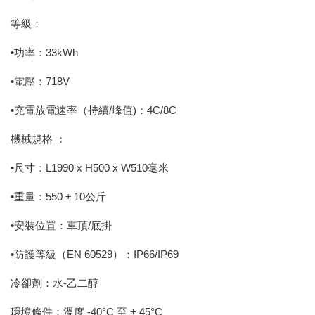
等級：
•功率：33kWh
•電壓：718V
•充電放電速率（持續/峰值)：4C/8C
機械規格 ：
•尺寸：L1990 x H500 x W510毫米
•重量：550 ± 10公斤
•安裝位置：車頂/底掛
•防護等級（EN 60529）：IP66/IP69
冷卻劑：水-乙二醇
環境條件：溫度 -40°C 至 + 45°C