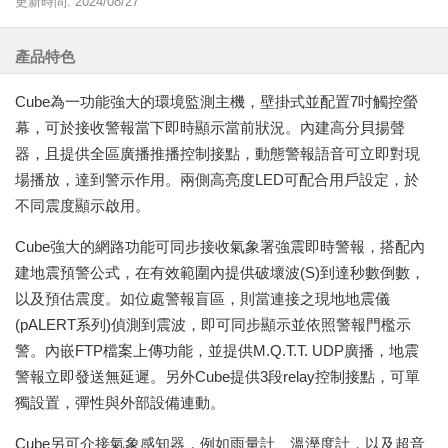
更新時間: 2024/08/27
產品特色
Cube為一功能強大的環境監測主機，壁掛式並配置7吋觸控螢
幕，可於接收警報當下即時顯示當前狀況。內建高分貝揚聲
器，且提供全區廣播推播控制接點，動態警報語音可立即對現
場播放，達到警示作用。兩側高亮度LED可配合用戶設定，於
不同震度顯示啟用。
Cube強大的網路功能可同步接收氣象署強震即時警報，搭配內
建地震預警公式，在有效範圍內提供破壞波(S)到達秒數倒數，
以及預估震度。如位處警報盲區，則當連接之現地地震儀
(pALERT系列)偵測到震波，即可同步顯示並依照警報門檻示
警。內嵌FTP檔案上傳功能，並提供M.Q.T.T. UDP廣播，地震
警報立即發送無延遲。另外Cube提供3段relay控制接點，可單
獨設置，彈性與外部設備連動。
Cube另可介接氣象感知器，例如雨量計、溫溼度計，以及超音