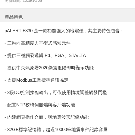
更新時間: 2025/10/08
產品特色
pALERT F330 是一款功能強大的地震儀，其主要特色包含：
- 三軸向高精度力平衡式感知元件
- 提供三種觸發邏輯 Pd、PGA、STA/LTA
- 提供中央氣象署2020新震度階即時顯示功能
- 支援Modbus工業標準通訊協定
- 3段DO控制接點輸出，可依使用情境調整觸發門檻
- 配置NTP校時伺服端與客戶端功能
- 內建網頁操作介面，與地震波形記錄功能
- 32GB標準記憶體，超過10000筆地震事件記錄容量