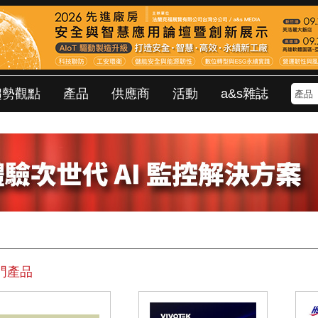
趨勢觀點
產品
供應商
活動
a&s雜誌
門產品