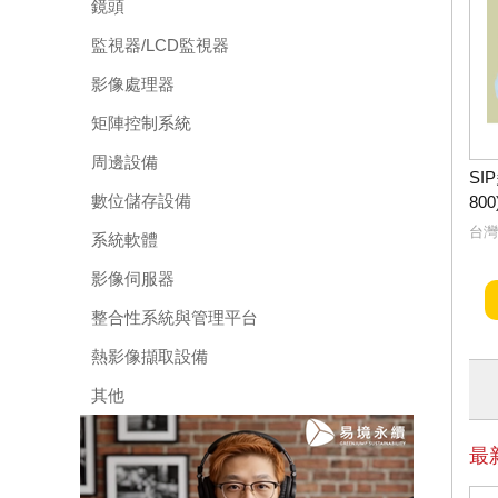
鏡頭
監視器/LCD監視器
影像處理器
矩陣控制系統
周邊設備
SI
數位儲存設備
800
台灣
系統軟體
影像伺服器
整合性系統與管理平台
熱影像擷取設備
其他
最