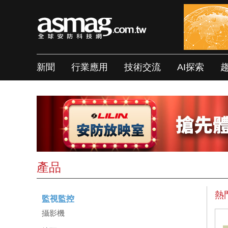
新聞
行業應用
技術交流
AI探索
產品
熱
監視監控
攝影機