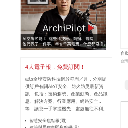
自
台灣
4大電子報，免費訂閱！
a&s全球安防科技網於每周／月，分別提
供訂戶有關AIoT安全、防火防災最新資
訊，包括：技術趨勢、產業動態、產品訊
息、解決方案、行業應用、網路安全…
等，讓您一手掌握機先、處處無往不利。
智慧安全焦點報(週)
建築與居住空間焦點報(月)