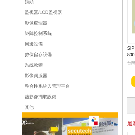
鏡頭
監視器/LCD監視器
影像處理器
矩陣控制系統
周邊設備
SI
數位儲存設備
800
台灣
系統軟體
影像伺服器
整合性系統與管理平台
熱影像擷取設備
其他
最