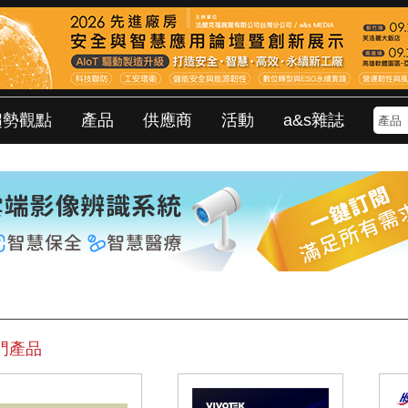
趨勢觀點
產品
供應商
活動
a&s雜誌
門產品