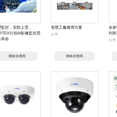
變監控，安防上雲，
智慧工廠應用方案
全新
RTEX引領AI影像監控雲
列和
台灣
台革命
台灣
聯絡供應商
聯絡供應商