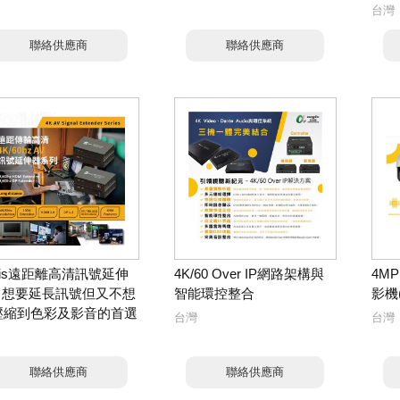
台灣
聯絡供應商
聯絡供應商
gis遠距離高清訊號延伸
4K/60 Over IP網路架構與
4M
- 想要延長訊號但又不想
智能環控整合
影機
壓縮到色彩及影音的首選
台灣
台灣
聯絡供應商
聯絡供應商