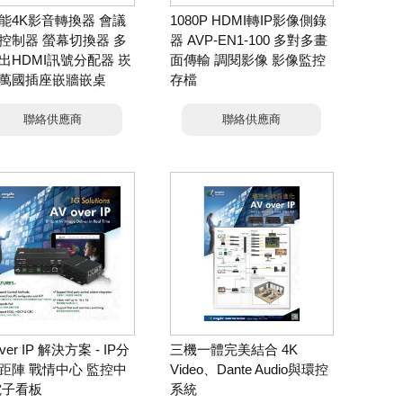
能4K影音轉換器 會議
1080P HDMI轉IP影像側錄
控制器 螢幕切換器 多
器 AVP-EN1-100 多對多畫
出HDMI訊號分配器 崁
面傳輸 調閱影像 影像監控
萬國插座嵌牆嵌桌
存檔
台灣
聯絡供應商
聯絡供應商
over IP 解決方案 - IP分
三機一體完美結合 4K
距陣 戰情中心 監控中
Video、Dante Audio與環控
電子看板
系統