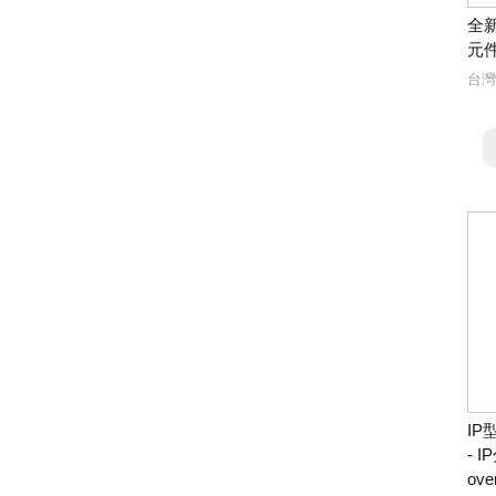
全新
元
台灣
I
- 
ove