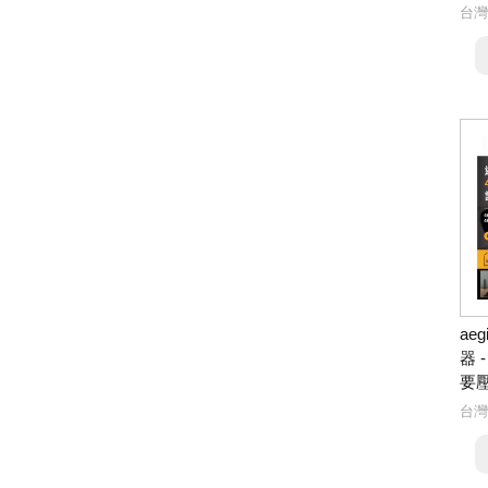
台灣
ae
器 
要
台灣