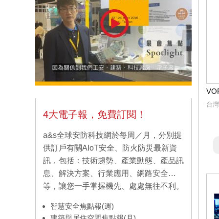
VO
台灣
4大電子報，免費訂閱！
a&s全球安防科技網於每周／月，分別提
供訂戶有關AIoT安全、防火防災最新資
訊，包括：技術趨勢、產業動態、產品訊
息、解決方案、行業應用、網路安全…
等，讓您一手掌握機先、處處無往不利。
智慧安全焦點報(週)
建築與居住空間焦點報(月)