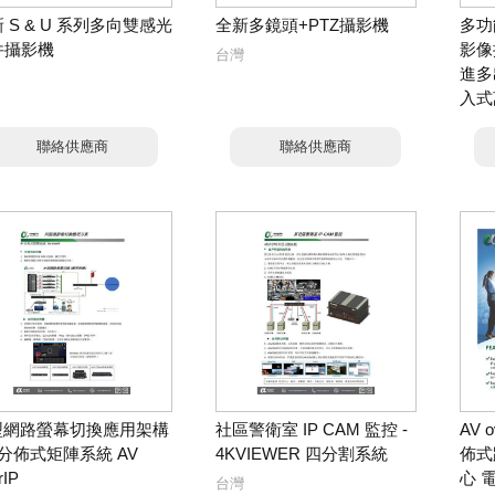
 S & U 系列多向雙感光
全新多鏡頭+PTZ攝影機
多功
件攝影機
影像
台灣
進多
入式
台灣
聯絡供應商
聯絡供應商
P型網路螢幕切換應用架構
社區警衛室 IP CAM 監控 -
AV 
IP分佈式矩陣系統 AV
4KVIEWER 四分割系統
佈式
rIP
心 
台灣