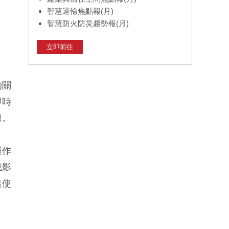
智慧運輸焦點報(月)
智慧防火防災趨勢報(月)
立即前往
的關
即時
題。
運作
成影
這使