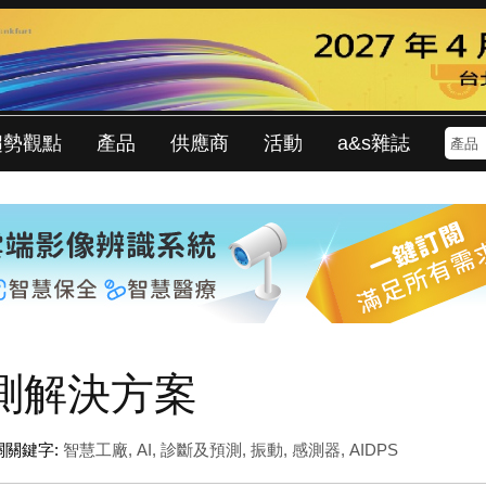
趨勢觀點
產品
供應商
活動
a&s雜誌
測解決方案
關關鍵字:
智慧工廠
,
AI
,
診斷及預測
,
振動
,
感測器
,
AIDPS