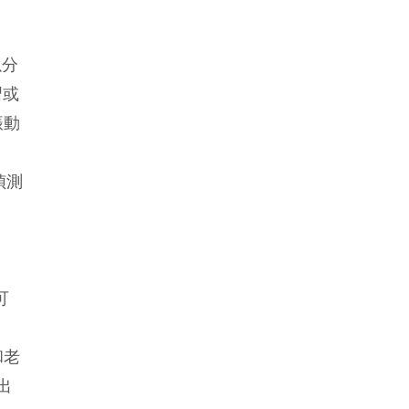
以分
習或
振動
偵測
可
和老
出