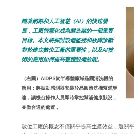
隨著網路和人工智慧（AI）的快速發
展，工廠智慧化成為製造業的一個重要
目標。本文將探討設備監控和故障診斷
對於建立數位工廠的重要性，以及AI技
術的應用如何提高整體設備效能。
（右圖）AIDPS於半導體廠域晶圓清洗機的
應用：將振動感測器安裝於晶圓清洗機幫浦馬
達，讓機台操作人員即時掌控幫浦健康狀況，
並做合適的處置 。
數位工廠的概念不僅關乎提高生產效益，還關