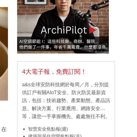
4大電子報，免費訂閱！
a&s全球安防科技網於每周／月，分別提
供訂戶有關AIoT安全、防火防災最新資
訊，包括：技術趨勢、產業動態、產品訊
息、解決方案、行業應用、網路安全…
等，讓您一手掌握機先、處處無往不利。
。在
智慧安全焦點報(週)
建築與居住空間焦點報(月)