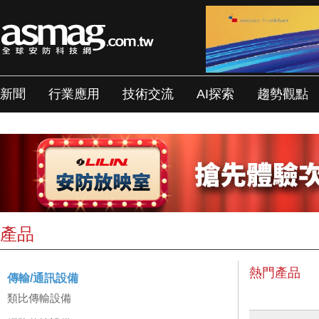
新聞
行業應用
技術交流
AI探索
趨勢觀點
產品
熱門產品
傳輸/通訊設備
類比傳輸設備