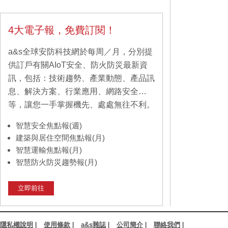
4大電子報，免費訂閱！
a&s全球安防科技網於每周／月，分別提
供訂戶有關AIoT安全、防火防災最新資
訊，包括：技術趨勢、產業動態、產品訊
息、解決方案、行業應用、網路安全…
等，讓您一手掌握機先、處處無往不利。
智慧安全焦點報(週)
建築與居住空間焦點報(月)
智慧運輸焦點報(月)
智慧防火防災趨勢報(月)
立即前往
隱私權說明
|
使用條款
|
a&s雜誌
|
公司簡介
|
聯絡我們
|