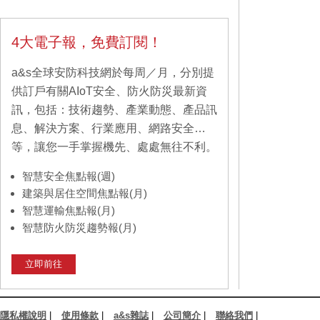
4大電子報，免費訂閱！
a&s全球安防科技網於每周／月，分別提
供訂戶有關AIoT安全、防火防災最新資
訊，包括：技術趨勢、產業動態、產品訊
息、解決方案、行業應用、網路安全…
等，讓您一手掌握機先、處處無往不利。
智慧安全焦點報(週)
建築與居住空間焦點報(月)
智慧運輸焦點報(月)
智慧防火防災趨勢報(月)
立即前往
隱私權說明
|
使用條款
|
a&s雜誌
|
公司簡介
|
聯絡我們
|