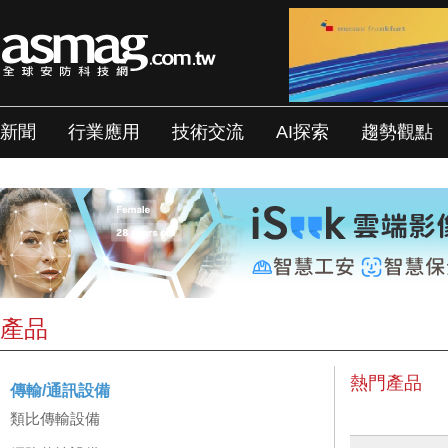
新聞
行業應用
技術交流
AI探索
趨勢觀點
產品
熱門產品
傳輸/通訊設備
類比傳輸設備