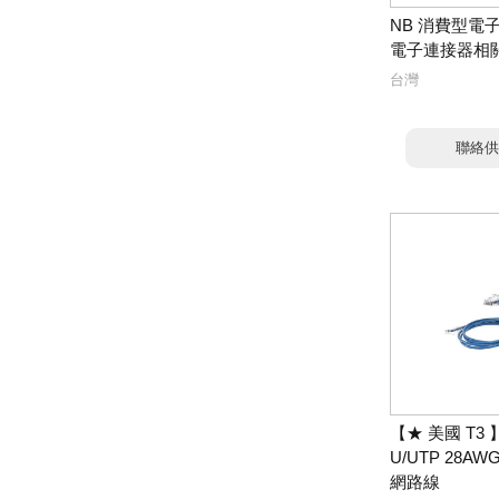
NB 消費型電
電子連接器相
台灣
聯絡供
【★ 美國 T3 
U/UTP 28A
網路線