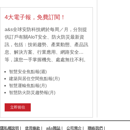
4大電子報，免費訂閱！
a&s全球安防科技網於每周／月，分別提
供訂戶有關AIoT安全、防火防災最新資
訊，包括：技術趨勢、產業動態、產品訊
息、解決方案、行業應用、網路安全…
等，讓您一手掌握機先、處處無往不利。
智慧安全焦點報(週)
建築與居住空間焦點報(月)
智慧運輸焦點報(月)
智慧防火防災趨勢報(月)
立即前往
隱私權說明
|
使用條款
|
a&s雜誌
|
公司簡介
|
聯絡我們
|