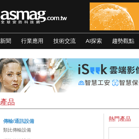
新聞
行業應用
技術交流
AI探索
趨勢觀點
產品
熱門產品
傳輸/通訊設備
類比傳輸設備