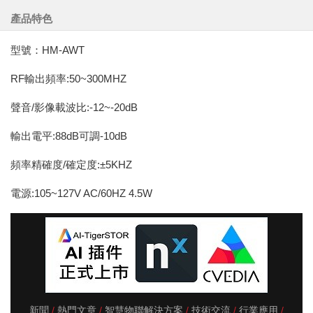
產品特色
型號：HM-AWT
RF輸出頻率:50~300MHZ
聲音/影像載波比:-12~-20dB
輸出電平:88dB可調-10dB
頻率精確度/確定度:±5KHZ
電源:105~127V AC/60HZ 4.5W
新聞
熱門文章
智慧物聯解決方案
技術交流
行業應用