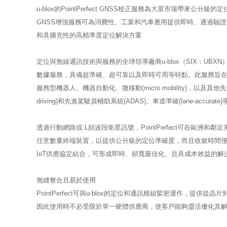
u-blox的PointPerfect GNSS校正服務為大眾市場帶來公分級的
GNSS增強服務可為消費性、工業和汽車應用提供即時、通過驗證
和具擴充性的高精準度定位解決方案
定位與無線通訊技術與服務的全球領導廠商u-blox（SIX：UBXN）宣佈
數據服務，具備超準確、超可靠以及即時可用等特點。此服務旨在因
服務型機器人、機器自動化、微移動(micro mobility)，以及其
driving)和先進駕駛員輔助系統(ADAS)、車道準確(lane-accur
透過行動網路或 L頻波段衛星訊號，PointPerfect可在歐洲
任意數量終端裝置，以提供公分級的定位準確度，而且收斂時間僅需
IoT供應協定結合，可形成即時、頻寬最佳化、且具成本效益的
無縫整合且易於使用
PointPerfect可與u-blox的定位和通訊模組緊密運作，提
因此使用時不必受限於單一硬體供應商，使客戶能夠靈活優化其