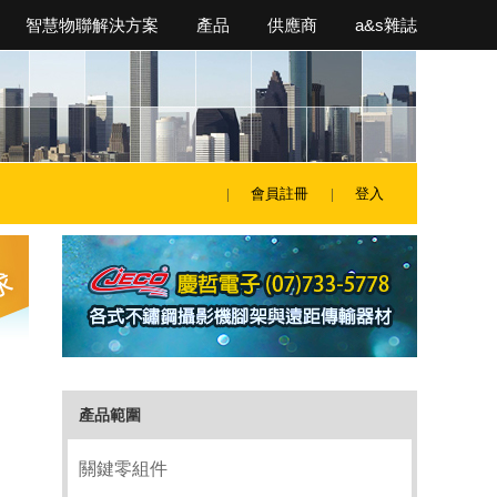
智慧物聯解決方案
產品
供應商
a&s雜誌
會員註冊
登入
產品範圍
關鍵零組件