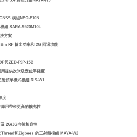
藍牙® 5.4 解決方案MAYA-W3
SS 模組NEO-F10N
 SARA-S520M10L
解決方案
 23dBm RF 輸出功率和 2G 回退功能
與ZED-F9P-15B
進汽車應用提供次米級定位準確度
 三射頻單機式模組IRIS-W1
準度
分級定位應用帶來更高的擴充性
覆蓋及 2G/3G向後相容性
.4 （Thread和Zigbee）的三射頻模組 MAYA-W2