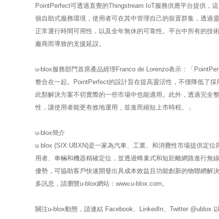
PointPerfect可透過直覺的Thingstream IoT服務供應
個自助式服務環境，使用者可在其中管理自己的裝置群集，透過靈
正常運行時間可用性，以及全年無休的可靠性。平台中所有的技
廠商而導致的支援延誤。
u-blox服務部門首席產品經理Franco de Lorenzo表示：「
整合在一起。PointPerfect的設計旨在提高靈活性，不僅降低了
此類解決方案不切實際的一些市場中也能適用。此外，透過完全整合到我
性，讓使用者能更有效地運用，並進而縮短上市時程。」
u-blox簡介
u blox (SIX:UBXN)是一家為汽車、工業、和消費性市
用者、車輛和機器精確定位，並透過蜂巢式和短距離網路進行無線通
優勢，可協助客戶快速開發出具成本效益且功能創新的物聯網解決方
多訊息，請瀏覽u-blox網站：www.u-blox.com。
關注u-blox動態，請連結 Facebook、LinkedIn、Twitter @ublox 