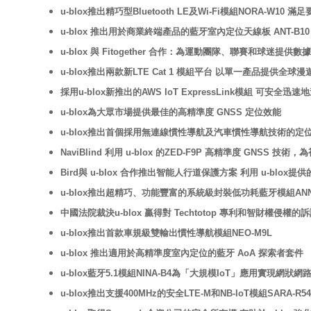
u-blox推出精巧型Bluetooth LE及Wi-Fi模組NORA-W10
u-blox 推出用於商業終端產品的藍牙室內定位天線板 ANT-B10
u-blox 與 Fitogether 合作：為運動團隊、聯賽和球迷提供數據
u-blox推出兩款新LTE Cat 1 模組平台 以單一產品提供全
採用u-blox新推出的AWS IoT ExpressLink模組 可安全迅
u-blox為大眾市場提供最佳的高精準度 GNSS 定位效能
u-blox推出首個採用無連線慣性導航及汽車慣性導航技術的定
NaviBlind 利用 u-blox 的ZED-F9P 高精準度 GNSS 技
Bird與 u-blox 合作推出智能人行道保護方案 利用 u-b
u-blox推出超精巧、功能豐富的系統級封裝低功耗藍牙模組AN
中國法院裁決u-blox 贏得對 Techtotop 專利和智財權侵權的
u-blox推出首款車規級雙輸出慣性導航模組NEO-M9L
u-blox 推出適用於高精準度室內定位的藍牙 AoA 探索者套件
u-blox藍牙5.1模組NINA-B4為「大規模IoT」應用實現網狀網
u-blox推出支援400MHz的安全LTE-M和NB-IoT模組SAR