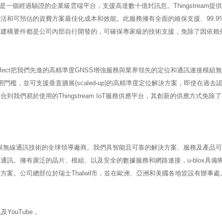
平台提供，這是一個經過驗證的企業級雲端平台，支援高達數十億封訊息。Thingstream提
活和可預估的資費方案最佳化成本和效能。此服務擁有全面的維保支援、99.9
術建構要件都是公司內部自行開發的，可確保專家級的技術支援，免除了因依賴
PointPerfect把我們先進的高精準度GNSS增強服務與業界領先的定位和通訊連接模組
採用門檻，並可支援垂直擴展(scaled-up)的高精準度定位解決方案，即使在過去
們易於使用的Thingstream IoT服務供應平台，其創新的供應方式免除
場提供定位與無線通訊技術的全球領導廠商。我們具智能且可靠的解決方案、服務及產品
訊。擁有廣泛的晶片、模組、以及安全的數據服務和網路連接，u-blox具備
案。公司總部位於瑞士Thalwil市，並在歐洲、亞洲和美國各地皆設有辦事處
以及YouTube 。