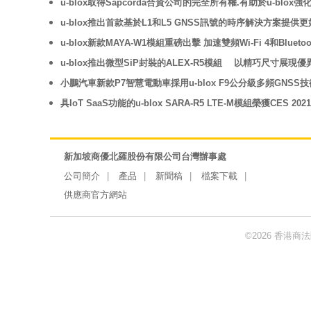
u-blox取得Sapcorda合資公司的完全所有權.有助於u-bl
u-blox推出首款基於L1和L5 GNSS訊號的時序解決方案提
u-blox新款MAYA-W1模組重磅出擊 加速雙頻Wi-Fi 4和Bluet
u-blox推出微型SiP封裝的ALEX-R5模組 以精巧尺寸展
小鵬汽車新款P7智慧電動車採用u-blox F9公分級多頻GNSS技
具IoT SaaS功能的u-blox SARA-R5 LTE-M模組榮獲CES 20
新加坡商優北羅股份有限公司台灣辦事處
公司簡介
產品
新聞稿
檔案下載
供應商官方網站
©2026 香港