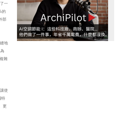
供了一
%的
外部
無縫地
認為
了複雜
可讓使
獨特
。更