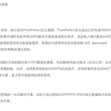
定位效能
，推出新的PointPerfect定位服務。PointPerfect是全新設計的先進GNS
應市場對高精準度GNSS解決方案快速成長的需求，包括無人飛行載具(UAV
他先進導航應用等自動駕駛應用。新興的汽車應用包括自動駕駛 (AD, automated
ate)導航和車載資通訊系統。
和鄰近美國的大陸範圍內進行均勻覆蓋的廣播，包括離海岸線12海浬（約22公里）以
幾秒鐘。此外，採用業界推動的SPARTN訊息格式，並與輕量和安全的MQT
解決方案，是大眾市場應用的理想選擇。
供從晶片到雲端的一站式解決方案。由於它是以開放式SPARTN GNSS校正數據格式為
解決方案。