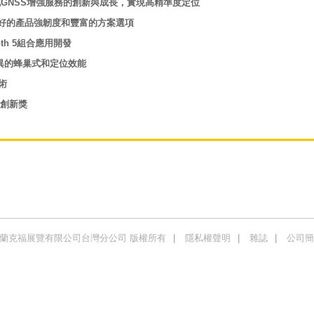
ox強化GNSS增強服務的創新與成長，實現高精準度定位
供更好的產品強韌度和豐富的方案選項
ooth 5組合應用開發
現優異的蜂巢式和定位效能
術
21創新獎
商法蘭克福展覽有限公司台灣分公司 版權所有
隱私權聲明
雜誌
公司簡