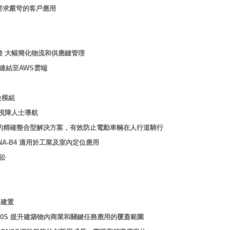
 滿足要求嚴苛的客戶應用
球漫遊 大幅簡化物流和供應鏈管理
速地連結至AWS雲端
位模組
術，為視障人士導航
lox提供的精確整合型解決方案，有效防止電動車輛在人行道騎行
NA-B4 適用於工業及室內定位應用
訴訟
路建置
A-R540S 提升建築物內商業和關鍵任務應用的覆蓋範圍