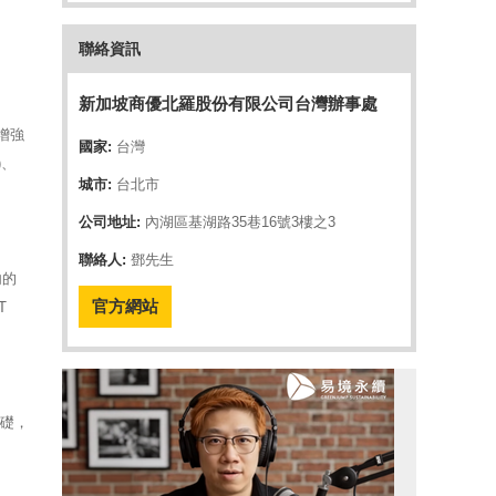
聯絡資訊
新加坡商優北羅股份有限公司台灣辦事處
S增強
國家:
台灣
)、
城市:
台北市
公司地址:
內湖區基湖路35巷16號3樓之3
聯絡人:
鄧先生
內的
官方網站
T
基礎，