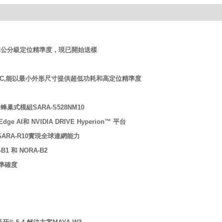
實現全球公分級定位精準度，現已開始送樣
150-CC,能以最小外形尺寸提供超低功耗和高定位精準度
蜂巢式模組SARA-S528NM10
e AI和 NVIDIA DRIVE Hyperion™ 平台
0及SARA-R10實現全球連網能力
1 和 NORA-B2
位準確度