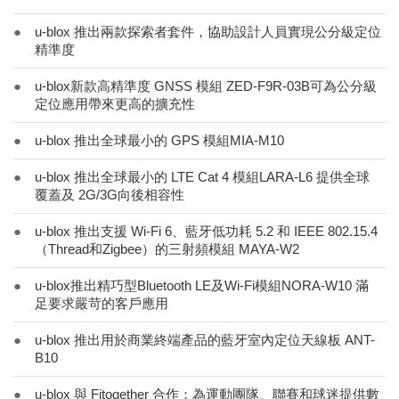
●
u-blox 推出兩款探索者套件，協助設計人員實現公分級定位
精準度
●
u-blox新款高精準度 GNSS 模組 ZED-F9R-03B可為公分級
定位應用帶來更高的擴充性
●
u-blox 推出全球最小的 GPS 模組MIA-M10
●
u-blox 推出全球最小的 LTE Cat 4 模組LARA-L6 提供全球
覆蓋及 2G/3G向後相容性
●
u-blox 推出支援 Wi-Fi 6、藍牙低功耗 5.2 和 IEEE 802.15.4
（Thread和Zigbee）的三射頻模組 MAYA-W2
●
u-blox推出精巧型Bluetooth LE及Wi-Fi模組NORA-W10 滿
足要求嚴苛的客戶應用
●
u-blox 推出用於商業終端產品的藍牙室內定位天線板 ANT-
B10
●
u-blox 與 Fitogether 合作：為運動團隊、聯賽和球迷提供數