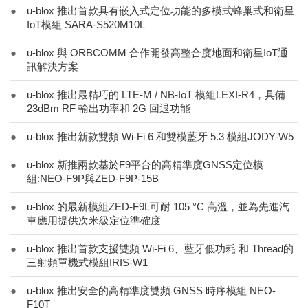
●
u-blox 推出首款具有嵌入式定位功能的多模式蜂巢式和衛星
IoT模組 SARA-S520M10L
●
u-blox 與 ORBCOMM 合作開發高整合度地面和衛星IoT通
訊解決方案
●
u-blox 推出最精巧的 LTE-M / NB-IoT 模組LEXI-R4，具備
23dBm RF 輸出功率和 2G 回退功能
●
u-blox 推出新款雙頻 Wi-Fi 6 和雙模藍牙 5.3 模組JODY-W5
●
u-blox 新推兩款基於F9平台的高精準度GNSS定位模
組:NEO-F9P與ZED-F9P-15B
●
u-blox 的最新模組ZED-F9L可耐 105 °C 高溫，並為先進汽
車應用提供次米級定位準確度
●
u-blox 推出首款支援雙頻 Wi-Fi 6、藍牙低功耗 和 Thread的
三射頻單機式模組IRIS-W1
●
u-blox 推出安全的高精準度雙頻 GNSS 時序模組 NEO-
F10T