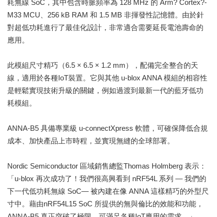
耗無線 SoC，其中包含時脈頻率為 128 MHz 的 Arm? Cortex?-
M33 MCU、256 kB RAM 和 1.5 MB 非揮發性記憶體。由於針
對超低功耗進行了最佳化設計，非常適合需要延長電池壽命的
應用。
此模組尺寸精巧（6.5 × 6.5 × 1.2 mm），配備完全整合的天
線，適用於各種IoT裝置。它與其他 u-blox ANNA 模組的相容性
是輕鬆實現技術升級的關鍵，例如過渡到最新一代的藍牙低功
耗模組。
ANNA-B5 具備專業級 u-connectXpress 軟體，可確保降低合規
成本、加快產品上市時程，並實現無縫的全球部署。
Nordic Semiconductor 區域銷售總監Thomas Holmberg 表示：
「u-blox 再次成功了！我們很高興看到 nRF54L 系列 — 我們的
下一代低功耗無線 SoC— 被內建在像 ANNA 這樣精巧的外型尺
寸中。藉由nRF54L15 SoC 所提供的無與倫比的效能和功能，
ANNA-B5 真正突破了極限，可滿足各種IoT應用的需求。」