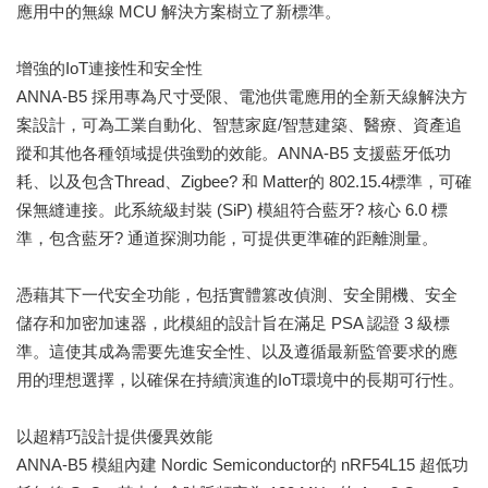
應用中的無線 MCU 解決方案樹立了新標準。
增強的IoT連接性和安全性
ANNA-B5 採用專為尺寸受限、電池供電應用的全新天線解決方
案設計，可為工業自動化、智慧家庭/智慧建築、醫療、資產追
蹤和其他各種領域提供強勁的效能。ANNA-B5 支援藍牙低功
耗、以及包含Thread、Zigbee? 和 Matter的 802.15.4標準，可確
保無縫連接。此系統級封裝 (SiP) 模組符合藍牙? 核心 6.0 標
準，包含藍牙? 通道探測功能，可提供更準確的距離測量。
憑藉其下一代安全功能，包括實體篡改偵測、安全開機、安全
儲存和加密加速器，此模組的設計旨在滿足 PSA 認證 3 級標
準。這使其成為需要先進安全性、以及遵循最新監管要求的應
用的理想選擇，以確保在持續演進的IoT環境中的長期可行性。
以超精巧設計提供優異效能
ANNA-B5 模組內建 Nordic Semiconductor的 nRF54L15 超低功