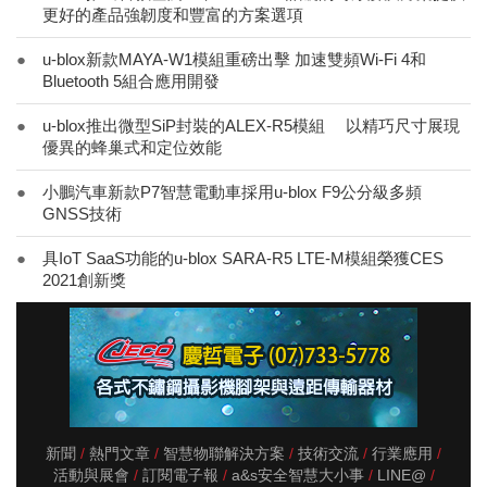
更好的產品強韌度和豐富的方案選項
●
u-blox新款MAYA-W1模組重磅出擊 加速雙頻Wi-Fi 4和
Bluetooth 5組合應用開發
●
u-blox推出微型SiP封裝的ALEX-R5模組 以精巧尺寸展現
優異的蜂巢式和定位效能
●
小鵬汽車新款P7智慧電動車採用u-blox F9公分級多頻
GNSS技術
●
具IoT SaaS功能的u-blox SARA-R5 LTE-M模組榮獲CES
2021創新獎
新聞
熱門文章
智慧物聯解決方案
技術交流
行業應用
活動與展會
訂閱電子報
a&s安全智慧大小事
LINE@