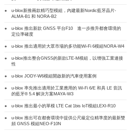
●
u-blox新推兩款精巧型模組，內建最新Nordic藍牙晶片-
ALMA-B1 和 NORA-B2
●
u-blox 推出新款 GNSS 平台F10 進一步推升都會環境的
定位準確度
●
u-blox 推出適用於大眾市場的多功能Wi-Fi 6模組NORA-W4
●
u-blox推出整合GNSS的新款LTE-M模組，以增強工業連接
性
●
u-blox JODY-W6模組開啟新的汽車使用案例
●
u-blox 率先推出適用於工業應用的 Wi-Fi 6/E 和具 LE 音訊
的藍牙® 5.4 解決方案MAYA-W3
●
u-blox 推出最小的單模 LTE Cat 1bis IoT模組LEXI-R10
●
u-blox 推出可在都會環境中提供公尺級定位精準度的最新雙
頻 GNSS 模組NEO-F10N