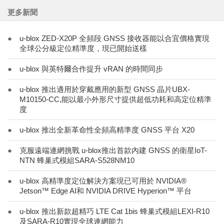
更多新聞
●
u-blox ZED-X20P 全頻段 GNSS 接收器能以合宜價格實現
全球公分級定位精準度，現已開始送樣
●
u-blox 與英特爾合作提升 vRAN 的時間同步
●
u-blox 推出適用於穿戴應用的新型 GNSS 晶片UBX-
M10150-CC,能以最小外形尺寸提供超低功耗和高定位精準
度
●
u-blox 推出全新革命性全頻高精準度 GNSS 平台 X20
●
克服遠端連網挑戰 u-blox推出首款內建 GNSS 的衛星IoT-
NTN 蜂巢式模組SARA-S528NM10
●
u-blox 高精準度定位解決方案現已可用於 NVIDIA®
Jetson™ Edge AI和 NVIDIA DRIVE Hyperion™ 平台
●
u-blox 推出新款超精巧 LTE Cat 1bis 蜂巢式模組LEXI-R10
及SARA-R10實現全球連網能力