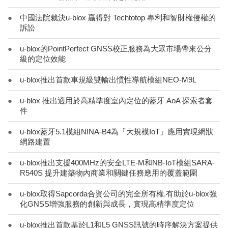
●
中國法院裁決u-blox 贏得對 Techtotop 專利和智財權侵權的
訴訟
●
u-blox的PointPerfect GNSS校正服務為大眾市場帶來公分
級的定位效能
●
u-blox推出首款車規級雙輸出慣性導航模組NEO-M9L
●
u-blox 推出適用於高精準度室內定位的藍牙 AoA 探索者套
件
●
u-blox藍牙5.1模組NINA-B4為「大規模IoT」應用實現網狀
網路建置
●
u-blox推出支援400MHz的安全LTE-M和NB-IoT模組SARA-
R540S 提升建築物內商業和關鍵任務應用的覆蓋範圍
●
u-blox取得Sapcorda合資公司的完全所有權.有助於u-blox強
化GNSS增強服務的創新與成長，實現高精準度定位
●
u-blox推出首款基於L1和L5 GNSS訊號的時序解決方案提供