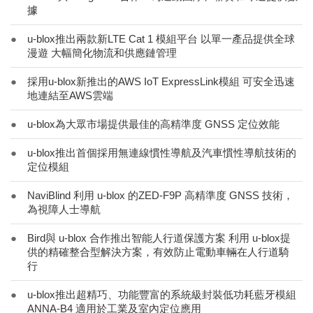
據
●
u-blox推出兩款新LTE Cat 1 模組平台 以單一產品提供全球
漫遊 大幅簡化物流和供應鏈管理
●
採用u-blox新推出的AWS IoT ExpressLink模組 可安全迅速
地連結至AWS雲端
●
u-blox為大眾市場提供最佳的高精準度 GNSS 定位效能
●
u-blox推出首個採用無連線慣性導航及汽車慣性導航技術的
定位模組
●
NaviBlind 利用 u-blox 的ZED-F9P 高精準度 GNSS 技術，
為視障人士導航
●
Bird與 u-blox 合作推出智能人行道保護方案 利用 u-blox提
供的精確整合型解決方案，有效防止電動車輛在人行道騎
行
●
u-blox推出超精巧、功能豐富的系統級封裝低功耗藍牙模組
ANNA-B4 適用於工業及室內定位應用