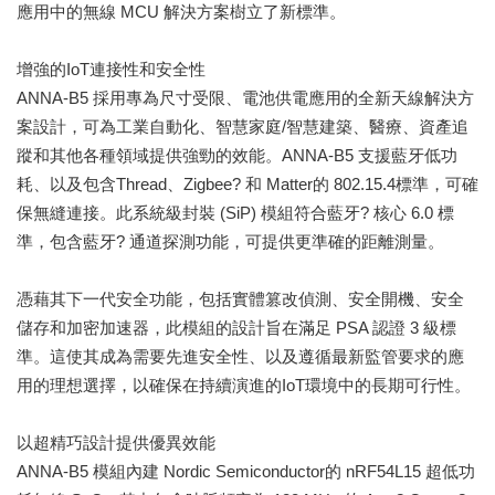
應用中的無線 MCU 解決方案樹立了新標準。
增強的IoT連接性和安全性
ANNA-B5 採用專為尺寸受限、電池供電應用的全新天線解決方
案設計，可為工業自動化、智慧家庭/智慧建築、醫療、資產追
蹤和其他各種領域提供強勁的效能。ANNA-B5 支援藍牙低功
耗、以及包含Thread、Zigbee? 和 Matter的 802.15.4標準，可確
保無縫連接。此系統級封裝 (SiP) 模組符合藍牙? 核心 6.0 標
準，包含藍牙? 通道探測功能，可提供更準確的距離測量。
憑藉其下一代安全功能，包括實體篡改偵測、安全開機、安全
儲存和加密加速器，此模組的設計旨在滿足 PSA 認證 3 級標
準。這使其成為需要先進安全性、以及遵循最新監管要求的應
用的理想選擇，以確保在持續演進的IoT環境中的長期可行性。
以超精巧設計提供優異效能
ANNA-B5 模組內建 Nordic Semiconductor的 nRF54L15 超低功