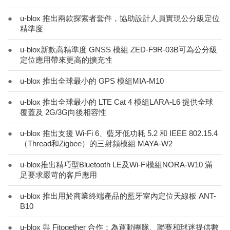
●
u-blox 推出兩款探索者套件，協助設計人員實現公分級定位
精準度
●
u-blox新款高精準度 GNSS 模組 ZED-F9R-03B可為公分級
定位應用帶來更高的擴充性
●
u-blox 推出全球最小的 GPS 模組MIA-M10
●
u-blox 推出全球最小的 LTE Cat 4 模組LARA-L6 提供全球
覆蓋及 2G/3G向後相容性
●
u-blox 推出支援 Wi-Fi 6、藍牙低功耗 5.2 和 IEEE 802.15.4
（Thread和Zigbee）的三射頻模組 MAYA-W2
●
u-blox推出精巧型Bluetooth LE及Wi-Fi模組NORA-W10 滿
足要求嚴苛的客戶應用
●
u-blox 推出用於商業終端產品的藍牙室內定位天線板 ANT-
B10
●
u-blox 與 Fitogether 合作：為運動團隊、聯賽和球迷提供數