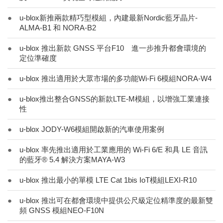
●
u-blox新推兩款精巧型模組，內建最新Nordic藍牙晶片-
ALMA-B1 和 NORA-B2
●
u-blox 推出新款 GNSS 平台F10 進一步推升都會環境的
定位準確度
●
u-blox 推出適用於大眾市場的多功能Wi-Fi 6模組NORA-W4
●
u-blox推出整合GNSS的新款LTE-M模組，以增強工業連接
性
●
u-blox JODY-W6模組開啟新的汽車使用案例
●
u-blox 率先推出適用於工業應用的 Wi-Fi 6/E 和具 LE 音訊
的藍牙® 5.4 解決方案MAYA-W3
●
u-blox 推出最小的單模 LTE Cat 1bis IoT模組LEXI-R10
●
u-blox 推出可在都會環境中提供公尺級定位精準度的最新雙
頻 GNSS 模組NEO-F10N