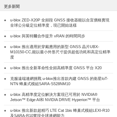
更多新聞
●
u-blox ZED-X20P 全頻段 GNSS 接收器能以合宜價格實現
全球公分級定位精準度，現已開始送樣
●
u-blox 與英特爾合作提升 vRAN 的時間同步
●
u-blox 推出適用於穿戴應用的新型 GNSS 晶片UBX-
M10150-CC,能以最小外形尺寸提供超低功耗和高定位精準
度
●
u-blox 推出全新革命性全頻高精準度 GNSS 平台 X20
●
克服遠端連網挑戰 u-blox推出首款內建 GNSS 的衛星IoT-
NTN 蜂巢式模組SARA-S528NM10
●
u-blox 高精準度定位解決方案現已可用於 NVIDIA®
Jetson™ Edge AI和 NVIDIA DRIVE Hyperion™ 平台
●
u-blox 推出新款超精巧 LTE Cat 1bis 蜂巢式模組LEXI-R10
及SARA-R10實現全球連網能力