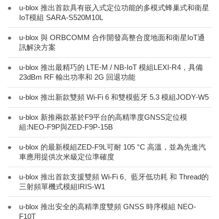
●
u-blox 推出首款具有嵌入式定位功能的多模式蜂巢式和衛星
IoT模組 SARA-S520M10L
●
u-blox 與 ORBCOMM 合作開發高整合度地面和衛星IoT通
訊解決方案
●
u-blox 推出最精巧的 LTE-M / NB-IoT 模組LEXI-R4，具備
23dBm RF 輸出功率和 2G 回退功能
●
u-blox 推出新款雙頻 Wi-Fi 6 和雙模藍牙 5.3 模組JODY-W5
●
u-blox 新推兩款基於F9平台的高精準度GNSS定位模
組:NEO-F9P與ZED-F9P-15B
●
u-blox 的最新模組ZED-F9L可耐 105 °C 高溫，並為先進汽
車應用提供次米級定位準確度
●
u-blox 推出首款支援雙頻 Wi-Fi 6、藍牙低功耗 和 Thread的
三射頻單機式模組IRIS-W1
●
u-blox 推出安全的高精準度雙頻 GNSS 時序模組 NEO-
F10T