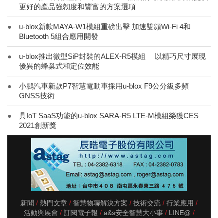
更好的產品強韌度和豐富的方案選項
●
u-blox新款MAYA-W1模組重磅出擊 加速雙頻Wi-Fi 4和
Bluetooth 5組合應用開發
●
u-blox推出微型SiP封裝的ALEX-R5模組 以精巧尺寸展現
優異的蜂巢式和定位效能
●
小鵬汽車新款P7智慧電動車採用u-blox F9公分級多頻
GNSS技術
●
具IoT SaaS功能的u-blox SARA-R5 LTE-M模組榮獲CES
2021創新獎
新聞
熱門文章
智慧物聯解決方案
技術交流
行業應用
活動與展會
訂閱電子報
a&s安全智慧大小事
LINE@