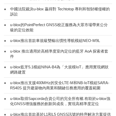
●
中國法院裁決u-blox 贏得對 Techtotop 專利和智財權侵權的
訴訟
●
u-blox的PointPerfect GNSS校正服務為大眾市場帶來公分
級的定位效能
●
u-blox推出首款車規級雙輸出慣性導航模組NEO-M9L
●
u-blox 推出適用於高精準度室內定位的藍牙 AoA 探索者套
件
●
u-blox藍牙5.1模組NINA-B4為「大規模IoT」應用實現網狀
網路建置
●
u-blox推出支援400MHz的安全LTE-M和NB-IoT模組SARA-
R540S 提升建築物內商業和關鍵任務應用的覆蓋範圍
●
u-blox取得Sapcorda合資公司的完全所有權.有助於u-blox強
化GNSS增強服務的創新與成長，實現高精準度定位
●
u-blox推出首款基於L1和L5 GNSS訊號的時序解決方案提供