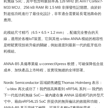
耗無線 SoC，其中包含時脈頻率為 128 MHz 的 Arm? Cortex?-
M33 MCU、256 kB RAM 和 1.5 MB 非揮發性記憶體。由於針
對超低功耗進行了最佳化設計，非常適合需要延長電池壽命的
應用。
此模組尺寸精巧（6.5 × 6.5 × 1.2 mm），配備完全整合的天
線，適用於各種IoT裝置。它與其他 u-blox ANNA 模組的相容性
是輕鬆實現技術升級的關鍵，例如過渡到最新一代的藍牙低功
耗模組。
ANNA-B5 具備專業級 u-connectXpress 軟體，可確保降低合規
成本、加快產品上市時程，並實現無縫的全球部署。
Nordic Semiconductor 區域銷售總監Thomas Holmberg 表示：
「u-blox 再次成功了！我們很高興看到 nRF54L 系列 — 我們的
下一代低功耗無線 SoC— 被內建在像 ANNA 這樣精巧的外型尺
寸中。藉由nRF54L15 SoC 所提供的無與倫比的效能和功能，
ANNA-B5 真正突破了極限，可滿足各種IoT應用的需求。」