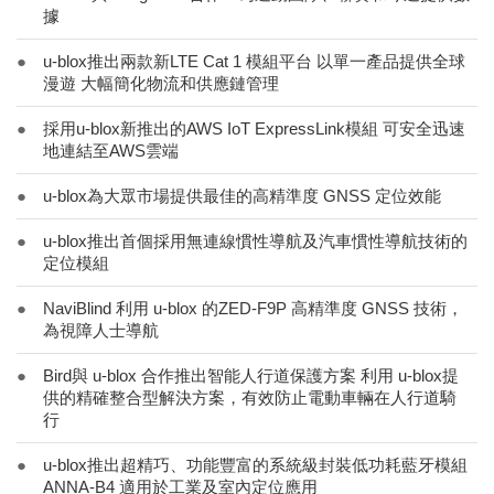
據
●
u-blox推出兩款新LTE Cat 1 模組平台 以單一產品提供全球
漫遊 大幅簡化物流和供應鏈管理
●
採用u-blox新推出的AWS IoT ExpressLink模組 可安全迅速
地連結至AWS雲端
●
u-blox為大眾市場提供最佳的高精準度 GNSS 定位效能
●
u-blox推出首個採用無連線慣性導航及汽車慣性導航技術的
定位模組
●
NaviBlind 利用 u-blox 的ZED-F9P 高精準度 GNSS 技術，
為視障人士導航
●
Bird與 u-blox 合作推出智能人行道保護方案 利用 u-blox提
供的精確整合型解決方案，有效防止電動車輛在人行道騎
行
●
u-blox推出超精巧、功能豐富的系統級封裝低功耗藍牙模組
ANNA-B4 適用於工業及室內定位應用