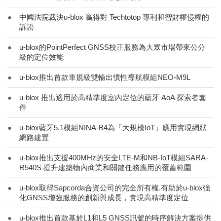
●
中國法院裁決u-blox 贏得對 Techtotop 專利和智財權侵權的
訴訟
●
u-blox的PointPerfect GNSS校正服務為大眾市場帶來公分
級的定位效能
●
u-blox推出首款車規級雙輸出慣性導航模組NEO-M9L
●
u-blox 推出適用於高精準度室內定位的藍牙 AoA 探索者套
件
●
u-blox藍牙5.1模組NINA-B4為「大規模IoT」應用實現網狀
網路建置
●
u-blox推出支援400MHz的安全LTE-M和NB-IoT模組SARA-
R540S 提升建築物內商業和關鍵任務應用的覆蓋範圍
●
u-blox取得Sapcorda合資公司的完全所有權.有助於u-blox強
化GNSS增強服務的創新與成長，實現高精準度定位
●
u-blox推出首款基於L1和L5 GNSS訊號的時序解決方案提供