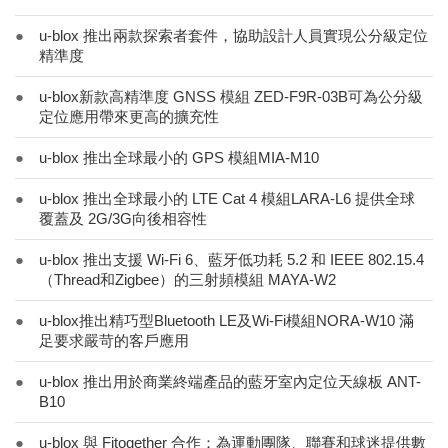
●
u-blox 推出兩款探索者套件，協助設計人員實現公分級定位
精準度
●
u-blox新款高精準度 GNSS 模組 ZED-F9R-03B可為公分級
定位應用帶來更高的擴充性
●
u-blox 推出全球最小的 GPS 模組MIA-M10
●
u-blox 推出全球最小的 LTE Cat 4 模組LARA-L6 提供全球
覆蓋及 2G/3G向後相容性
●
u-blox 推出支援 Wi-Fi 6、藍牙低功耗 5.2 和 IEEE 802.15.4
（Thread和Zigbee）的三射頻模組 MAYA-W2
●
u-blox推出精巧型Bluetooth LE及Wi-Fi模組NORA-W10 滿
足要求嚴苛的客戶應用
●
u-blox 推出用於商業終端產品的藍牙室內定位天線板 ANT-
B10
●
u-blox 與 Fitogether 合作：為運動團隊、聯賽和球迷提供數