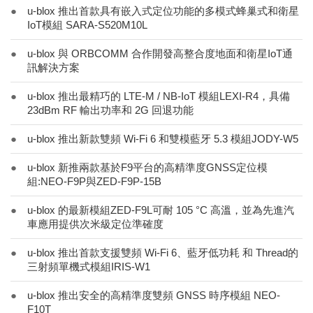
●
u-blox 推出首款具有嵌入式定位功能的多模式蜂巢式和衛星
IoT模組 SARA-S520M10L
●
u-blox 與 ORBCOMM 合作開發高整合度地面和衛星IoT通
訊解決方案
●
u-blox 推出最精巧的 LTE-M / NB-IoT 模組LEXI-R4，具備
23dBm RF 輸出功率和 2G 回退功能
●
u-blox 推出新款雙頻 Wi-Fi 6 和雙模藍牙 5.3 模組JODY-W5
●
u-blox 新推兩款基於F9平台的高精準度GNSS定位模
組:NEO-F9P與ZED-F9P-15B
●
u-blox 的最新模組ZED-F9L可耐 105 °C 高溫，並為先進汽
車應用提供次米級定位準確度
●
u-blox 推出首款支援雙頻 Wi-Fi 6、藍牙低功耗 和 Thread的
三射頻單機式模組IRIS-W1
●
u-blox 推出安全的高精準度雙頻 GNSS 時序模組 NEO-
F10T