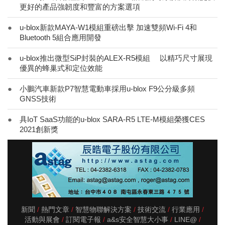
更好的產品強韌度和豐富的方案選項
●
u-blox新款MAYA-W1模組重磅出擊 加速雙頻Wi-Fi 4和
Bluetooth 5組合應用開發
●
u-blox推出微型SiP封裝的ALEX-R5模組 以精巧尺寸展現
優異的蜂巢式和定位效能
●
小鵬汽車新款P7智慧電動車採用u-blox F9公分級多頻
GNSS技術
●
具IoT SaaS功能的u-blox SARA-R5 LTE-M模組榮獲CES
2021創新獎
新聞
熱門文章
智慧物聯解決方案
技術交流
行業應用
活動與展會
訂閱電子報
a&s安全智慧大小事
LINE@