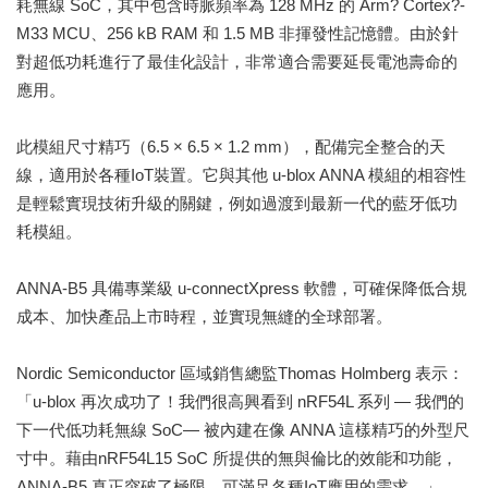
耗無線 SoC，其中包含時脈頻率為 128 MHz 的 Arm? Cortex?-
M33 MCU、256 kB RAM 和 1.5 MB 非揮發性記憶體。由於針
對超低功耗進行了最佳化設計，非常適合需要延長電池壽命的
應用。
此模組尺寸精巧（6.5 × 6.5 × 1.2 mm），配備完全整合的天
線，適用於各種IoT裝置。它與其他 u-blox ANNA 模組的相容性
是輕鬆實現技術升級的關鍵，例如過渡到最新一代的藍牙低功
耗模組。
ANNA-B5 具備專業級 u-connectXpress 軟體，可確保降低合規
成本、加快產品上市時程，並實現無縫的全球部署。
Nordic Semiconductor 區域銷售總監Thomas Holmberg 表示：
「u-blox 再次成功了！我們很高興看到 nRF54L 系列 — 我們的
下一代低功耗無線 SoC— 被內建在像 ANNA 這樣精巧的外型尺
寸中。藉由nRF54L15 SoC 所提供的無與倫比的效能和功能，
ANNA-B5 真正突破了極限，可滿足各種IoT應用的需求。」