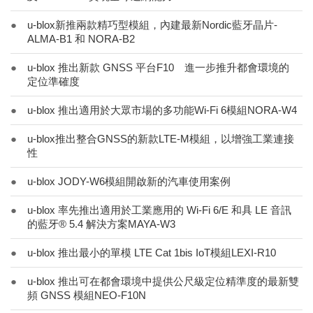
●
u-blox新推兩款精巧型模組，內建最新Nordic藍牙晶片-
ALMA-B1 和 NORA-B2
●
u-blox 推出新款 GNSS 平台F10 進一步推升都會環境的
定位準確度
●
u-blox 推出適用於大眾市場的多功能Wi-Fi 6模組NORA-W4
●
u-blox推出整合GNSS的新款LTE-M模組，以增強工業連接
性
●
u-blox JODY-W6模組開啟新的汽車使用案例
●
u-blox 率先推出適用於工業應用的 Wi-Fi 6/E 和具 LE 音訊
的藍牙® 5.4 解決方案MAYA-W3
●
u-blox 推出最小的單模 LTE Cat 1bis IoT模組LEXI-R10
●
u-blox 推出可在都會環境中提供公尺級定位精準度的最新雙
頻 GNSS 模組NEO-F10N