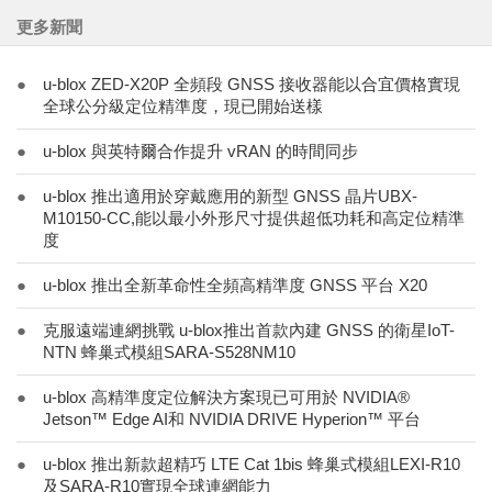
更多新聞
●
u-blox ZED-X20P 全頻段 GNSS 接收器能以合宜價格實現
全球公分級定位精準度，現已開始送樣
●
u-blox 與英特爾合作提升 vRAN 的時間同步
●
u-blox 推出適用於穿戴應用的新型 GNSS 晶片UBX-
M10150-CC,能以最小外形尺寸提供超低功耗和高定位精準
度
●
u-blox 推出全新革命性全頻高精準度 GNSS 平台 X20
●
克服遠端連網挑戰 u-blox推出首款內建 GNSS 的衛星IoT-
NTN 蜂巢式模組SARA-S528NM10
●
u-blox 高精準度定位解決方案現已可用於 NVIDIA®
Jetson™ Edge AI和 NVIDIA DRIVE Hyperion™ 平台
●
u-blox 推出新款超精巧 LTE Cat 1bis 蜂巢式模組LEXI-R10
及SARA-R10實現全球連網能力