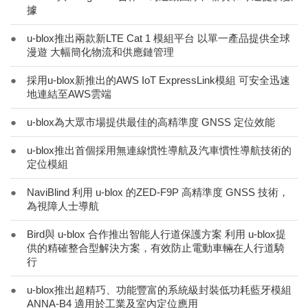
據
●
u-blox推出兩款新LTE Cat 1 模組平台 以單一產品提供全球
漫遊 大幅簡化物流和供應鏈管理
●
採用u-blox新推出的AWS IoT ExpressLink模組 可安全迅速
地連結至AWS雲端
●
u-blox為大眾市場提供最佳的高精準度 GNSS 定位效能
●
u-blox推出首個採用無連線慣性導航及汽車慣性導航技術的
定位模組
●
NaviBlind 利用 u-blox 的ZED-F9P 高精準度 GNSS 技術，
為視障人士導航
●
Bird與 u-blox 合作推出智能人行道保護方案 利用 u-blox提
供的精確整合型解決方案，有效防止電動車輛在人行道騎
行
●
u-blox推出超精巧、功能豐富的系統級封裝低功耗藍牙模組
ANNA-B4 適用於工業及室內定位應用