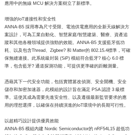
應用中的無線 MCU 解決方案樹立了新標準。
增強的IoT連接性和安全性
ANNA-B5 採用專為尺寸受限、電池供電應用的全新天線解決方
案設計，可為工業自動化、智慧家庭/智慧建築、醫療、資產追
蹤和其他各種領域提供強勁的效能。ANNA-B5 支援藍牙低功
耗、以及包含Thread、Zigbee? 和 Matter的 802.15.4標準，可確
保無縫連接。此系統級封裝 (SiP) 模組符合藍牙? 核心 6.0 標
準，包含藍牙? 通道探測功能，可提供更準確的距離測量。
憑藉其下一代安全功能，包括實體篡改偵測、安全開機、安全
儲存和加密加速器，此模組的設計旨在滿足 PSA 認證 3 級標
準。這使其成為需要先進安全性、以及遵循最新監管要求的應
用的理想選擇，以確保在持續演進的IoT環境中的長期可行性。
以超精巧設計提供優異效能
ANNA-B5 模組內建 Nordic Semiconductor的 nRF54L15 超低功