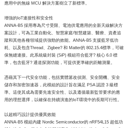
應用中的無線 MCU 解決方案樹立了新標準。
增強的IoT連接性和安全性
ANNA-B5 採用專為尺寸受限、電池供電應用的全新天線解決方
案設計，可為工業自動化、智慧家庭/智慧建築、醫療、資產追
蹤和其他各種領域提供強勁的效能。ANNA-B5 支援藍牙低功
耗、以及包含Thread、Zigbee? 和 Matter的 802.15.4標準，可確
保無縫連接。此系統級封裝 (SiP) 模組符合藍牙? 核心 6.0 標
準，包含藍牙? 通道探測功能，可提供更準確的距離測量。
憑藉其下一代安全功能，包括實體篡改偵測、安全開機、安全
儲存和加密加速器，此模組的設計旨在滿足 PSA 認證 3 級標
準。這使其成為需要先進安全性、以及遵循最新監管要求的應
用的理想選擇，以確保在持續演進的IoT環境中的長期可行性。
以超精巧設計提供優異效能
ANNA-B5 模組內建 Nordic Semiconductor的 nRF54L15 超低功