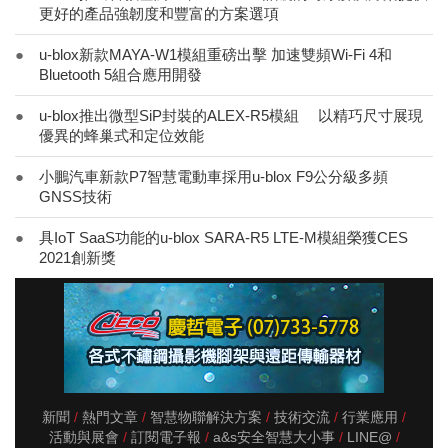
更好的產品強韌度和豐富的方案選項
●
u-blox新款MAYA-W1模組重磅出擊 加速雙頻Wi-Fi 4和
Bluetooth 5組合應用開發
●
u-blox推出微型SiP封裝的ALEX-R5模組 以精巧尺寸展現
優異的蜂巢式和定位效能
●
小鵬汽車新款P7智慧電動車採用u-blox F9公分級多頻
GNSS技術
●
具IoT SaaS功能的u-blox SARA-R5 LTE-M模組榮獲CES
2021創新獎
新聞
熱門文章
智慧物聯解決方案
技術交流
行業應用
活動與展會
訂閱電子報
a&s安全智慧大小事
LINE@