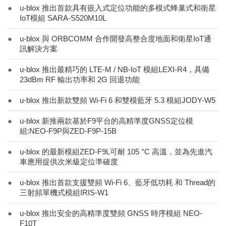
●
u-blox 推出首款具有嵌入式定位功能的多模式蜂巢式和衛星
IoT模組 SARA-S520M10L
●
u-blox 與 ORBCOMM 合作開發高整合度地面和衛星IoT通
訊解決方案
●
u-blox 推出最精巧的 LTE-M / NB-IoT 模組LEXI-R4，具備
23dBm RF 輸出功率和 2G 回退功能
●
u-blox 推出新款雙頻 Wi-Fi 6 和雙模藍牙 5.3 模組JODY-W5
●
u-blox 新推兩款基於F9平台的高精準度GNSS定位模
組:NEO-F9P與ZED-F9P-15B
●
u-blox 的最新模組ZED-F9L可耐 105 °C 高溫，並為先進汽
車應用提供次米級定位準確度
●
u-blox 推出首款支援雙頻 Wi-Fi 6、藍牙低功耗 和 Thread的
三射頻單機式模組IRIS-W1
●
u-blox 推出安全的高精準度雙頻 GNSS 時序模組 NEO-
F10T