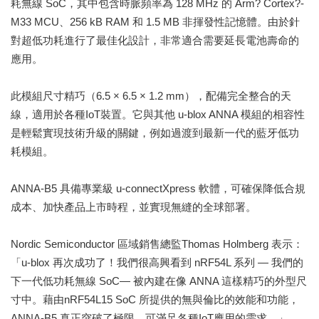
耗無線 SoC，其中包含時脈頻率為 128 MHz 的 Arm? Cortex?-
M33 MCU、256 kB RAM 和 1.5 MB 非揮發性記憶體。由於針
對超低功耗進行了最佳化設計，非常適合需要延長電池壽命的
應用。
此模組尺寸精巧（6.5 × 6.5 × 1.2 mm），配備完全整合的天
線，適用於各種IoT裝置。它與其他 u-blox ANNA 模組的相容性
是輕鬆實現技術升級的關鍵，例如過渡到最新一代的藍牙低功
耗模組。
ANNA-B5 具備專業級 u-connectXpress 軟體，可確保降低合規
成本、加快產品上市時程，並實現無縫的全球部署。
Nordic Semiconductor 區域銷售總監Thomas Holmberg 表示：
「u-blox 再次成功了！我們很高興看到 nRF54L 系列 — 我們的
下一代低功耗無線 SoC— 被內建在像 ANNA 這樣精巧的外型尺
寸中。藉由nRF54L15 SoC 所提供的無與倫比的效能和功能，
ANNA-B5 真正突破了極限，可滿足各種IoT應用的需求。」