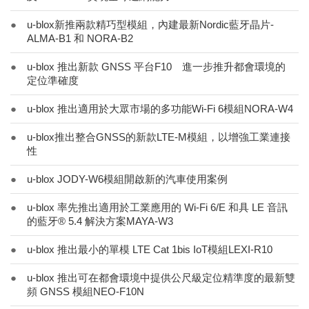
●
u-blox新推兩款精巧型模組，內建最新Nordic藍牙晶片-
ALMA-B1 和 NORA-B2
●
u-blox 推出新款 GNSS 平台F10 進一步推升都會環境的
定位準確度
●
u-blox 推出適用於大眾市場的多功能Wi-Fi 6模組NORA-W4
●
u-blox推出整合GNSS的新款LTE-M模組，以增強工業連接
性
●
u-blox JODY-W6模組開啟新的汽車使用案例
●
u-blox 率先推出適用於工業應用的 Wi-Fi 6/E 和具 LE 音訊
的藍牙® 5.4 解決方案MAYA-W3
●
u-blox 推出最小的單模 LTE Cat 1bis IoT模組LEXI-R10
●
u-blox 推出可在都會環境中提供公尺級定位精準度的最新雙
頻 GNSS 模組NEO-F10N