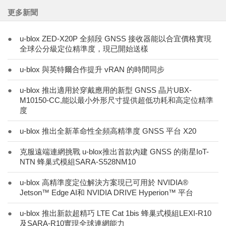
更多新聞
●
u-blox ZED-X20P 全頻段 GNSS 接收器能以合宜價格實現
全球公分級定位精準度，現已開始送樣
●
u-blox 與英特爾合作提升 vRAN 的時間同步
●
u-blox 推出適用於穿戴應用的新型 GNSS 晶片UBX-
M10150-CC,能以最小外形尺寸提供超低功耗和高定位精準
度
●
u-blox 推出全新革命性全頻高精準度 GNSS 平台 X20
●
克服遠端連網挑戰 u-blox推出首款內建 GNSS 的衛星IoT-
NTN 蜂巢式模組SARA-S528NM10
●
u-blox 高精準度定位解決方案現已可用於 NVIDIA®
Jetson™ Edge AI和 NVIDIA DRIVE Hyperion™ 平台
●
u-blox 推出新款超精巧 LTE Cat 1bis 蜂巢式模組LEXI-R10
及SARA-R10實現全球連網能力