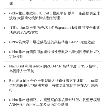
據
●
u-blox推出兩款新LTE Cat 1 模組平台 以單一產品提供全球
漫遊 大幅簡化物流和供應鏈管理
●
採用u-blox新推出的AWS IoT ExpressLink模組 可安全迅速
地連結至AWS雲端
●
u-blox為大眾市場提供最佳的高精準度 GNSS 定位效能
●
u-blox推出首個採用無連線慣性導航及汽車慣性導航技術的
定位模組
●
NaviBlind 利用 u-blox 的ZED-F9P 高精準度 GNSS 技術，
為視障人士導航
●
Bird與 u-blox 合作推出智能人行道保護方案 利用 u-blox提
供的精確整合型解決方案，有效防止電動車輛在人行道騎
行
●
u-blox推出超精巧、功能豐富的系統級封裝低功耗藍牙模組
ANNA-B4 適用於工業及室內定位應用