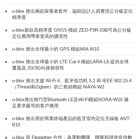
●
u-blox 推出兩款探索者套件，協助設計人員實現公分級定位
精準度
●
u-blox新款高精準度 GNSS 模組 ZED-F9R-03B可為公分級
定位應用帶來更高的擴充性
●
u-blox 推出全球最小的 GPS 模組MIA-M10
●
u-blox 推出全球最小的 LTE Cat 4 模組LARA-L6 提供全球
覆蓋及 2G/3G向後相容性
●
u-blox 推出支援 Wi-Fi 6、藍牙低功耗 5.2 和 IEEE 802.15.4
（Thread和Zigbee）的三射頻模組 MAYA-W2
●
u-blox推出精巧型Bluetooth LE及Wi-Fi模組NORA-W10 滿
足要求嚴苛的客戶應用
●
u-blox 推出用於商業終端產品的藍牙室內定位天線板 ANT-
B10
●
u-blox 與 Fitogether 合作：為運動團隊、聯賽和球迷提供數