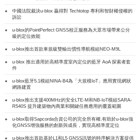
●
中國法院裁決u-blox 贏得對 Techtotop 專利和智財權侵權的
訴訟
●
u-blox的PointPerfect GNSS校正服務為大眾市場帶來公分
級的定位效能
●
u-blox推出首款車規級雙輸出慣性導航模組NEO-M9L
●
u-blox 推出適用於高精準度室內定位的藍牙 AoA 探索者套
件
●
u-blox藍牙5.1模組NINA-B4為「大規模IoT」應用實現網狀
網路建置
●
u-blox推出支援400MHz的安全LTE-M和NB-IoT模組SARA-
R540S 提升建築物內商業和關鍵任務應用的覆蓋範圍
●
u-blox取得Sapcorda合資公司的完全所有權.有助於u-blox強
化GNSS增強服務的創新與成長，實現高精準度定位
●
u-blox推出首款基於L1和L5 GNSS訊號的時序解決方案提供